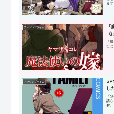
ます
『
アマゾンプライム
《
『魔
ひと
S
アマゾンプライム
し
『S
語ら
察。