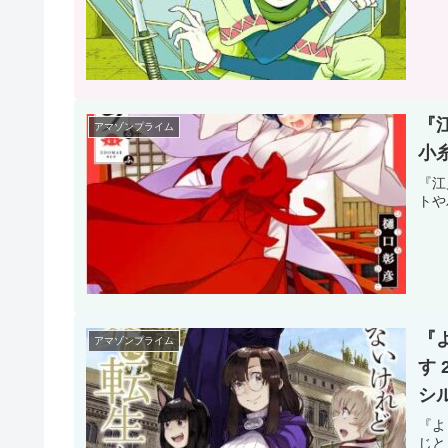
『
アマゾンプライム
小
『江
トや
『
アマゾンプライム
す
シ
『よ
じと