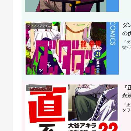
ダ
アマゾンプライム
の
『ダ
復活
『
アマゾンプライム
永
『正
タワ