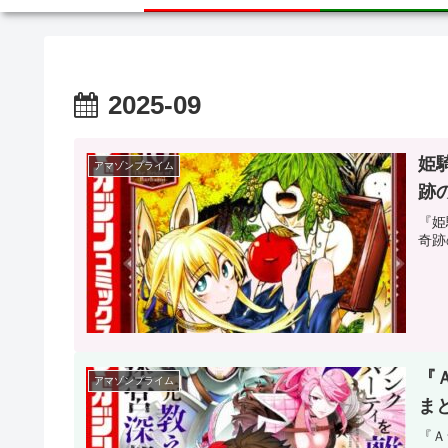
2025-09
姫
アマゾンプライム
跡
『姫
奇跡
『
アマゾンプライム
ま
『Ａ