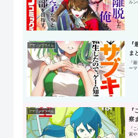
ルン
『
アマゾンプライム
ま
『最
ーマ
『
アマゾンプライム
察
『こ
索や