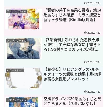
2025.07.30
『賢者の弟子を名乗る賢者』第14
アマゾンプライム
巻あらすじ＆感想｜ミラの捜査と
新キャラ登場【Kindle版対応】
2025.07.30
【7巻新刊】断罪された悪役令嬢
アマゾンプライム
が逆行して完璧な悪女に｜書き下
ろしSS付きコミカライズが話
題！
2025.07.30
【希少石】リビアングラス×ルチ
パワーストーン
ルクォーツの意味と効果｜月の輝
き宿る女性用ブレスレット
2025.07.30
空挺ドラゴンズ20巻あらすじと見
アマゾンプライム
どころまとめ【ネタバレなし】