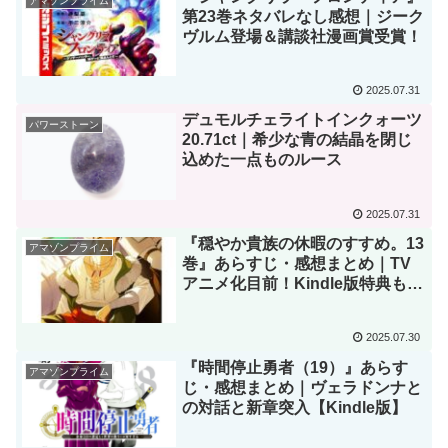
アマゾンプライム
第23巻ネタバレなし感想｜ジーク
ヴルム登場＆講談社漫画賞受賞！
2025.07.31
デュモルチェライトインクォーツ
パワーストーン
20.71ct｜希少な青の結晶を閉じ
込めた一点ものルース
2025.07.31
『穏やか貴族の休暇のすすめ。13
アマゾンプライム
巻』あらすじ・感想まとめ｜TV
アニメ化目前！Kindle版特典も紹
介
2025.07.30
『時間停止勇者（19）』あらす
アマゾンプライム
じ・感想まとめ｜ヴェラドンナと
の対話と新章突入【Kindle版】