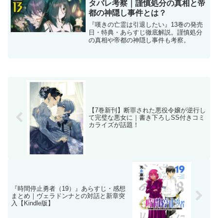
タバレ考察｜謹慎処分の真相と帝
都の神隠し事件とは？
『嘆きの亡霊は引退したい』13巻の発売
日・特典・あらすじ徹底解説。謹慎処分
の真相や帝都の神隠し事件も考察。
【7巻新刊】断罪された悪役令嬢が逆行し
て完璧な悪女に｜書き下ろしSS付きコミ
カライズが話題！
『時間停止勇者（19）』あらすじ・感想
まとめ｜ヴェラドンナとの対話と新章突
入【Kindle版】