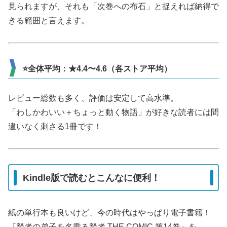
見られますが、それも「次巻への布石」と捉えれば納得で
きる範囲と言えます。
⭐全体平均：★4.4〜4.6（各ストア平均）
レビュー総数も多く、評価は安定して高水準。
「わしかわいい＋ちょっと動く物語」が好きな読者には間
違いなく刺さる1冊です！
Kindle版で読むとこんなに便利！
紙の単行本も良いけど、今の時代はやっぱり電子書籍！
『賢者の弟子を名乗る賢者 THE COMIC 第14巻』を