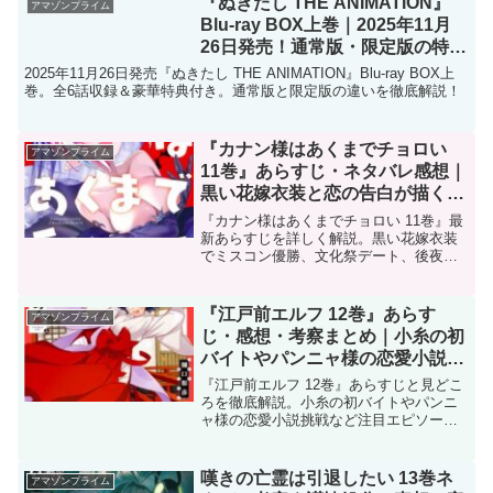
『ぬきたし THE ANIMATION』
アマゾンプライム
Blu-ray BOX上巻｜2025年11月
26日発売！通常版・限定版の特典
と価格まとめ
2025年11月26日発売『ぬきたし THE ANIMATION』Blu-ray BOX上
巻。全6話収録＆豪華特典付き。通常版と限定版の違いを徹底解説！
『カナン様はあくまでチョロい
アマゾンプライム
11巻』あらすじ・ネタバレ感想｜
黒い花嫁衣装と恋の告白が描く純
情悪魔の転機
『カナン様はあくまでチョロい 11巻』最
新あらすじを詳しく解説。黒い花嫁衣装
でミスコン優勝、文化祭デート、後夜祭
での告白——恋に揺れる悪魔ヒロインの
転機を紹介。
『江戸前エルフ 12巻』あらす
アマゾンプライム
じ・感想・考察まとめ｜小糸の初
バイトやパンニャ様の恋愛小説挑
戦も収録
『江戸前エルフ 12巻』あらすじと見どこ
ろを徹底解説。小糸の初バイトやパンニ
ャ様の恋愛小説挑戦など注目エピソード
満載。
嘆きの亡霊は引退したい 13巻ネ
アマゾンプライム