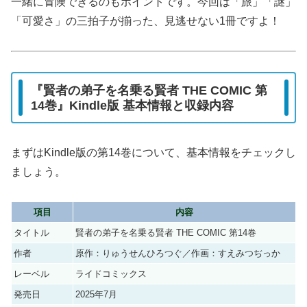
一緒に冒険できるのもポイントです。今回は「旅」「謎」
「可愛さ」の三拍子が揃った、見逃せない1冊ですよ！
『賢者の弟子を名乗る賢者 THE COMIC 第
14巻』Kindle版 基本情報と収録内容
まずはKindle版の第14巻について、基本情報をチェックし
ましょう。
項目
内容
タイトル
賢者の弟子を名乗る賢者 THE COMIC 第14巻
作者
原作：りゅうせんひろつぐ／作画：すえみつぢっか
レーベル
ライドコミックス
発売日
2025年7月