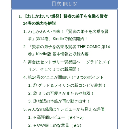
目次
【わしかわいい爆発】賢者の弟子を名乗る賢者
14巻の魅力を解説
わしかわいい再来！『賢者の弟子を名乗る賢
者』第14巻、Kindleで配信開始！
『賢者の弟子を名乗る賢者 THE COMIC 第14
巻』Kindle版 基本情報と収録内容
舞台はセントポリー貿易国へ──グラドとメイ
リン、そしてミラの新展開！
第14巻の“ここが面白い！”３つのポイント
① グラド＆メイリンの新コンビが絶妙！
② ミラの可愛さがまたもや無双！
③ 物語の本筋が再び動き出す！
みんなの感想は？レビューから見える評価
🔹高評価レビュー（★4〜5）
🔸やや厳しめな意見（★3）