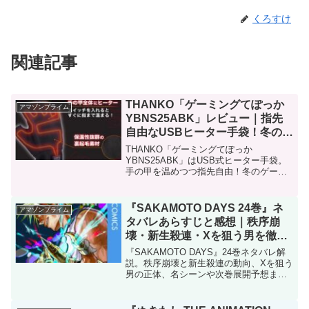
くろすけ
関連記事
THANKO「ゲーミングてぽっか
アマゾンプライム
YBNS25ABK」レビュー｜指先
自由なUSBヒーター手袋！冬の冷
え対策に最強ガジェット登場
THANKO「ゲーミングてぽっか
YBNS25ABK」はUSB式ヒーター手袋。
手の甲を温めつつ指先自由！冬のゲー
ム・作業・冷え性対策に最適な新モデル
を徹底解説。
『SAKAMOTO DAYS 24巻』ネ
アマゾンプライム
タバレあらすじと感想｜秩序崩
壊・新生殺連・Xを狙う男を徹底
解説
『SAKAMOTO DAYS』24巻ネタバレ解
説。秩序崩壊と新生殺連の動向、Xを狙う
男の正体、名シーンや次巻展開予想まで
徹底紹介！