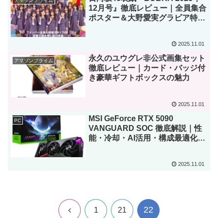
アマゾンプライム
12月号』徹底レビュー｜全員集合
ポスター＆大野愛実グラビア特集
の魅力
2025.11.01
永久のユウグレ非公式画集セット
アマゾンプライム
徹底レビュー｜カード・バッジ付
き豪華ギフトボックスの魅力
2025.11.01
MSI GeForce RTX 5090
PC
VANGUARD SOC 徹底解説｜性
能・冷却・AI活用・構成最適化ま
で完全ガイド
2025.11.01
22
前
1
21