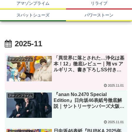
アマゾンプライム
リライブ
スパットシューズ
パワーストーン
2025-11
「異世界に落とされた…浄化は基
アマゾンプライム
本！12」徹底レビュー｜翔 vs ア
ルギリス、書き下ろしSS付き最
新巻の魅力
2025.11.01
『anan No.2470 Special
アマゾンプライム
Edition』日向坂46表紙号徹底解
説｜サントリーサンバーズ大阪・
高橋藍ら6選手が語るチームの絆
2025.11.01
日向坂46表紙『BUBKA 2025年