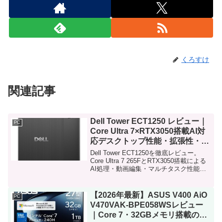
くろすけ
関連記事
Dell Tower ECT1250 レビュー｜
PC
Core Ultra 7×RTX3050搭載AI対
応デスクトップ性能・拡張性・
Office同梱価値を徹底解説
Dell Tower ECT1250を徹底レビュー。
Core Ultra 7 265FとRTX3050搭載による
AI処理・動画編集・マルチタスク性能、
拡張性、Office 2024同梱価値、オンサイ
ト修理保証まで総合評価
【2026年最新】ASUS V400 AiO
PC
V470VAK-BPE058WSレビュー
｜Core 7・32GBメモリ搭載の27