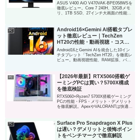
インチ一体型PCを徹底解説
ASUS V400 AiO V470VAK-BPE058WSを
徹底レビュー。Core 7 240H、32GBメモ
リ、1TB SSD、27インチ大画面の性能や
特徴、メリット・デメリット、購入価値
を詳しく解説します。
Android16×Gemini AI搭載タブレ
PC
ット徹底レビュー｜TechZen
HT20の性能・動画視聴・コス
パ・競合比較まで完全解説
Android16とGemini AIを統合した10イン
チタブレット「TechZen HT20」を徹底レ
ビュー。動画視聴性能、RAM拡張、バッ
テリー、競合比較、コスパ評価まで購入
前に知るべきポイントを網羅解説
【2026年最新】RTX5060搭載ゲ
PC
ーミングPCは買い？5700X構成
を徹底検証
RTX5060×Ryzen7 5700X搭載ゲーミング
PCの性能・FPS・メリット・デメリット
を徹底解説。ApexやVALORANTは快適？
RTX4060・5070との違いや初心者向けお
すすめ度も分かりやすく解説します
Surface Pro Snapdragon X Plus
PC
は遅い？デメリットと後悔ポイン
トをベンチマークで徹底解説