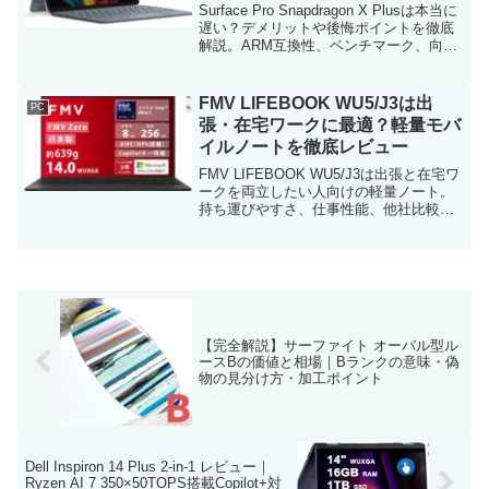
Surface Pro Snapdragon X Plusは本当に
遅い？デメリットや後悔ポイントを徹底
解説。ARM互換性、ベンチマーク、向い
ている人・向かない人を分かりやすくま
とめます。
FMV LIFEBOOK WU5/J3は出
PC
張・在宅ワークに最適？軽量モバ
イルノートを徹底レビュー
FMV LIFEBOOK WU5/J3は出張と在宅ワ
ークを両立したい人向けの軽量ノート。
持ち運びやすさ、仕事性能、他社比較ま
で詳しく解説。
【完全解説】サーファイト オーバル型ル
ースBの価値と相場｜Bランクの意味・偽
物の見分け方・加工ポイント
Dell Inspiron 14 Plus 2-in-1 レビュー｜
Ryzen AI 7 350×50TOPS搭載Copilot+対