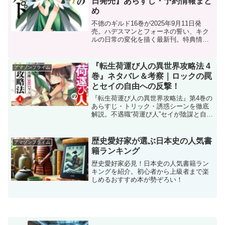
日発売】あらすじ・予約情報まと
め
不徳のギルド16巻が2025年9月11日発
売。ハデスマンとフォーネの誓い、キク
ルの日常の変化を描く最新刊。特典情報
や予約方法も紹介。
『転生荷運び人の異世界攻略法 4
アマゾンプライム
巻』ネタバレ＆考察｜ロックの罠
とセイの自由への反撃！
『転生荷運び人の異世界攻略法』第4巻の
あらすじ・トリック・誘惑シーンを徹底
解説。不遇職“荷運び人”セイが陰謀と自由
に挑む、異世界転生エロティックファン
タジーの核心に迫る。
歴史愛好家が選ぶ日本史の人気書
アマゾンプライム
籍ランキング
歴史愛好家必見！日本史の人気書籍ラン
キングを紹介。初心者から上級者まで楽
しめるおすすめ本が勢ぞろい！