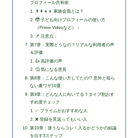
プロフィール共有術
👨‍👩‍👧‍👦 家族会員とは？
🧒 子ども向けプロフィールの使い方
（Prime Videoなど）：
📌 注意点：
第7章：実際どうなの？リアルな利用者の声
＆評価
👍 高評価の声
🤔 気になる意見
第8章：こんな使い方してたの!? 意外と知ら
ない裏ワザ10選
第9章：どんな人に向いてる？タイプ別おす
すめ度チェック
✅ プライムがおすすめな人
❌ 登録を見送ってもいい人
第10章：迷うならコレ！入るかどうかの結論
を出す3ステップ