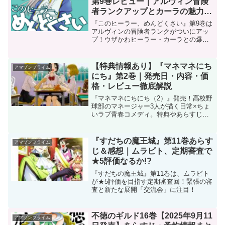
第9巻レビュー｜アルヴィン冒険
者ランクアップとカーラの魅力を
徹底解説【Kindle版】
『このヒーラー、めんどくさい』第9巻は
アルヴィンの冒険者ランクがついにアッ
プ！ウザかわヒーラー・カーラとの爆笑
異世界コメディを徹底レビュー。
【特典情報あり】『マネマネにち
アマゾンプライム
にち』第2巻｜発売日・内容・価
格・レビュー徹底解説
『マネマネにちにち（2）』発売！高校野
球部のマネージャー3人が描く日常×ちょ
いラブ青春コメディ。特典やあらすじも
紹介。
『すだちの魔王城』第11巻あらす
アマゾンプライム
じ＆感想｜ムラビト、定期審査で
★5評価なるか!?
『すだちの魔王城』第11巻は、ムラビト
が★5評価を目指す定期審査回！緊張の審
査と新たな展開「交流会」に注目！
不徳のギルド16巻【2025年9月11
アマゾンプライム