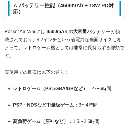
7. バッテリー性能（4500mAh + 18W PD対
応）
Pocket Air Mini には
4500mAh の大容量バッテリー
が搭
載されており、4.2インチという省電力な画面サイズも相
まって、レトロゲーム機としては非常に長持ちする部類で
す。
実使用での目安は以下の通り：
レトロゲーム（PS1/GBA/GBなど）
：4〜6時間
PSP・NDSなど中量級ゲーム
：3〜4時間
高負荷ゲーム（原神など）
：1.5〜2.5時間