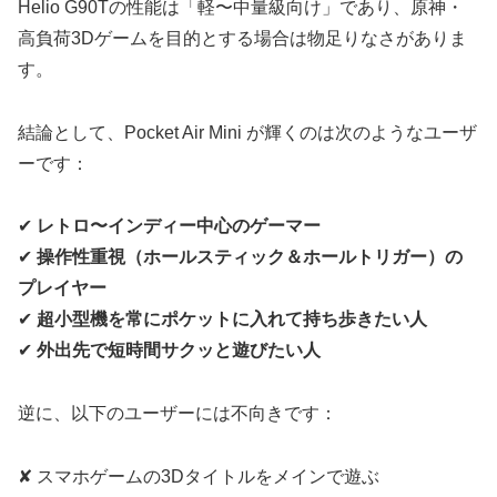
Helio G90Tの性能は「軽〜中量級向け」であり、原神・
高負荷3Dゲームを目的とする場合は物足りなさがありま
す。
結論として、Pocket Air Mini が輝くのは次のようなユーザ
ーです：
✔
レトロ〜インディー中心のゲーマー
✔
操作性重視（ホールスティック＆ホールトリガー）の
プレイヤー
✔
超小型機を常にポケットに入れて持ち歩きたい人
✔
外出先で短時間サクッと遊びたい人
逆に、以下のユーザーには不向きです：
✘ スマホゲームの3Dタイトルをメインで遊ぶ