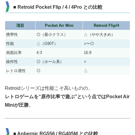
■ Retroid Pocket Flip / 4 / 4Pro との比較
項目
Pocket Air Mini
Retroid Flip/4
携帯性
◎（最小クラス）
△（やや大きめ）
性能
△（G90T）
○〜◎
画面比率
4:3
16:9
操作性
◎（ホール系）
○
レトロ適性
◎
△
Retroidシリーズは性能こそ高いものの、
レトロゲームを“原作比率で遊ぶ”という点ではPocket Air
Miniが圧勝
。
■ Anbernic RG556 / RG405M との比較