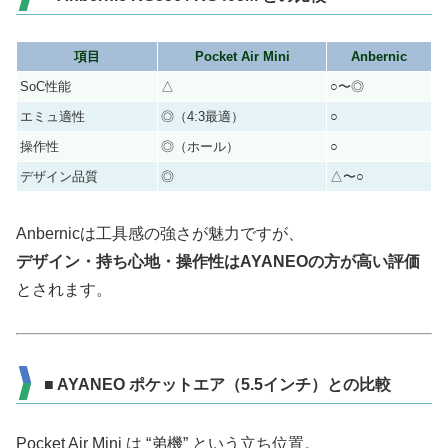
項目
Pocket Air Mini
Anbernic
SoC性能
△
○〜◎
エミュ適性
◎（4:3最適）
○
操作性
◎（ホール）
○
デザイン品質
◎
△〜○
Anbernicは工具感の強さが魅力ですが、
デザイン・持ち心地・操作性はAYANEOの方が高い評価
とされます。
■ AYANEO ポケットエア（5.5インチ）との比較
Pocket Air Mini は “弟機” という立ち位置。