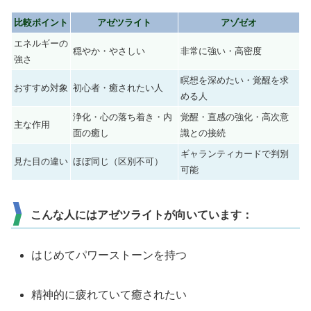
比較ポイント
アゼツライト
アゾゼオ
エネルギーの
穏やか・やさしい
非常に強い・高密度
強さ
瞑想を深めたい・覚醒を求
おすすめ対象
初心者・癒されたい人
める人
浄化・心の落ち着き・内
覚醒・直感の強化・高次意
主な作用
面の癒し
識との接続
ギャランティカードで判別
見た目の違い
ほぼ同じ（区別不可）
可能
こんな人にはアゼツライトが向いています：
はじめてパワーストーンを持つ
精神的に疲れていて癒されたい