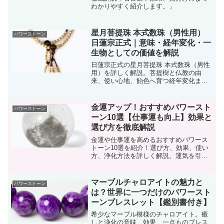
わかりやすく紹介します。」
星月菩提珠 本式数珠（男性用）
パワーストーン
日蓮宗正式｜意味・経年変化・一
生物としての価値を解説
日蓮宗正式の星月菩提珠 本式数珠（男性
用）を詳しく解説。菩提樹と仏教の由
来、使い心地、飴色へ育つ経年変化まで
紹介。一生物として選ばれる理由がわか
ります。
金運アップ！おすすめパワースト
パワーストーン
ーン10選【仕事運も向上】効果と
選び方を徹底解説
金運や仕事運を高めるおすすめパワース
トーン10選を紹介！選び方、効果、使い
方、浄化方法を詳しく解説。運気を引き
寄せるヒント満載！
マーブルチャロアイトの魅力と
パワーストーン
は？世界に一つだけのパワースト
ーンブレスレット【鑑別書付き】
希少なマーブル模様のチャロアイト。癒
しと浄化の意味、効果、一点ものブレス