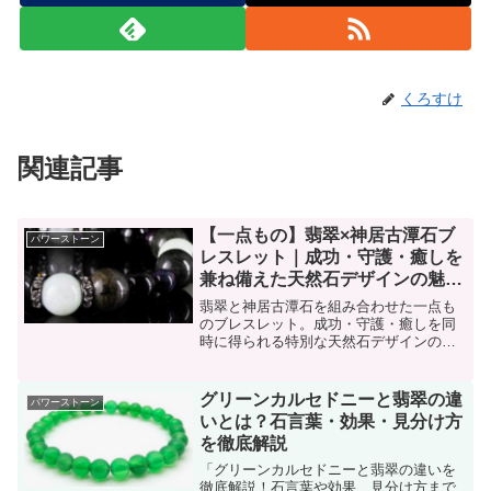
くろすけ
関連記事
【一点もの】翡翠×神居古潭石ブ
パワーストーン
レスレット｜成功・守護・癒しを
兼ね備えた天然石デザインの魅力
を徹底解説
翡翠と神居古潭石を組み合わせた一点も
のブレスレット。成功・守護・癒しを同
時に得られる特別な天然石デザインの魅
力を詳しく紹介します
グリーンカルセドニーと翡翠の違
パワーストーン
いとは？石言葉・効果・見分け方
を徹底解説
「グリーンカルセドニーと翡翠の違いを
徹底解説！石言葉や効果、見分け方まで