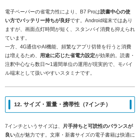
電子ペーパーの省電力性により、B7 Proは
読書中心の使
い方でバッテリー持ちが良好
です。Android端末ではあり
ますが、画面点灯時間が短く、スタンバイ消費も抑えられ
ています。
一方、4G通信やAI機能、頻繁なアプリ切替を行うと消費
は増えるため、
用途に応じた省電力設定
が効果的。読書・
注釈中心なら数日〜1週間単位の運用が現実的で、モバイ
ル端末として扱いやすいスタミナです。
12. サイズ・重量・携帯性（7インチ）
7インチというサイズは、
片手持ちと可読性のバランスが
良い
点が魅力です。文庫・新書サイズの電子書籍は快適に