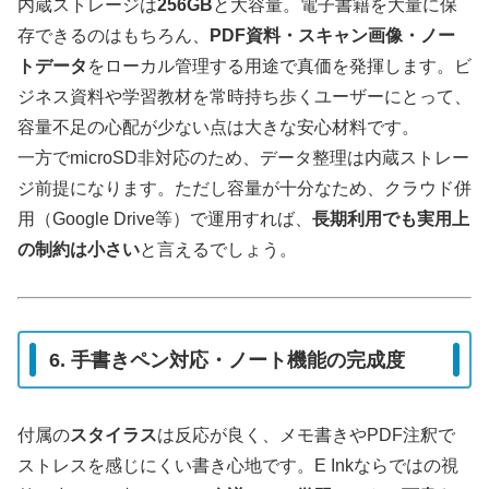
内蔵ストレージは
256GB
と大容量。電子書籍を大量に保
存できるのはもちろん、
PDF資料・スキャン画像・ノー
トデータ
をローカル管理する用途で真価を発揮します。ビ
ジネス資料や学習教材を常時持ち歩くユーザーにとって、
容量不足の心配が少ない点は大きな安心材料です。
一方でmicroSD非対応のため、データ整理は内蔵ストレー
ジ前提になります。ただし容量が十分なため、クラウド併
用（Google Drive等）で運用すれば、
長期利用でも実用上
の制約は小さい
と言えるでしょう。
6. 手書きペン対応・ノート機能の完成度
付属の
スタイラス
は反応が良く、メモ書きやPDF注釈で
ストレスを感じにくい書き心地です。E Inkならではの視