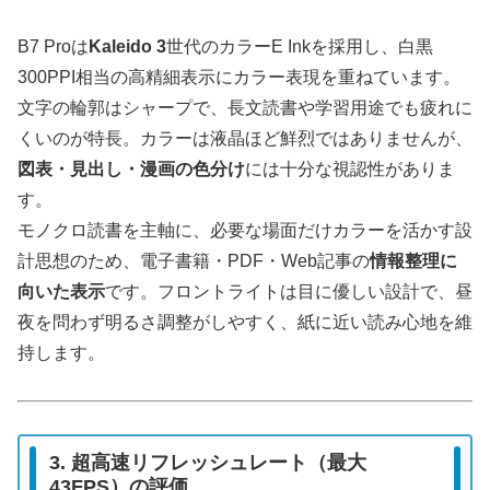
B7 Proは
Kaleido 3
世代のカラーE Inkを採用し、白黒
300PPI相当の高精細表示にカラー表現を重ねています。
文字の輪郭はシャープで、長文読書や学習用途でも疲れに
くいのが特長。カラーは液晶ほど鮮烈ではありませんが、
図表・見出し・漫画の色分け
には十分な視認性がありま
す。
モノクロ読書を主軸に、必要な場面だけカラーを活かす設
計思想のため、電子書籍・PDF・Web記事の
情報整理に
向いた表示
です。フロントライトは目に優しい設計で、昼
夜を問わず明るさ調整がしやすく、紙に近い読み心地を維
持します。
3. 超高速リフレッシュレート（最大
43FPS）の評価