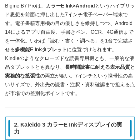
Bigme B7 Proは、
カラーE Ink×Android
というハイブリッ
ド思想を前面に押し出した7インチ電子ペーパー端末で
す。電子書籍専用機の目の優しさを維持しつつ、Android
14によるアプリ自由度、手書きペン、OCR、4G通信まで
を一体化。いわば「読む・書く・調べる」を1台で完結さ
せる
多機能E Inkタブレット
に位置づけられます。
Kindleのようなクローズドな読書専用機とも、一般的な液
晶タブレットとも異なり、
長時間読書に耐える表示品質と
実務的な拡張性
の両立が狙い。7インチという携帯性の高
いサイズで、外出先の読書・注釈・資料確認まで担える点
が市場での差別化ポイントです。
2. Kaleido 3 カラーE Inkディスプレイの実
力