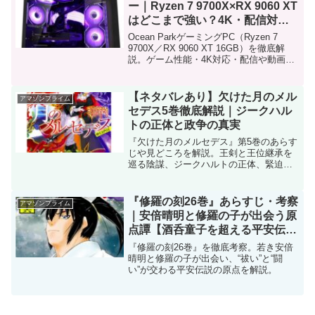
ー｜Ryzen 7 9700X×RX 9060 XT
はどこまで強い？4K・配信対応
の完成品PCを徹底検証
Ocean ParkゲーミングPC（Ryzen 7
9700X／RX 9060 XT 16GB）を徹底解
説。ゲーム性能・4K対応・配信や動画編
集適性、RTX 4070 SUPER・RX 7800 XT
との違いまで詳しく紹介。
【ネタバレあり】欠けた月のメル
アマゾンプライム
セデス5巻徹底解説｜ジークハル
トの正体と政争の真実
『欠けた月のメルセデス』第5巻のあらす
じや見どころを解説。王剣と王位継承を
巡る陰謀、ジークハルトの正体、緊迫の
ダンジョン攻略まで詳しく紹介。
『修羅の刻26巻』あらすじ・考察
アマゾンプライム
｜安倍晴明と修羅の子が出会う原
点譚【酒呑童子を超える平安伝
説】
『修羅の刻26巻』を徹底考察。若き安倍
晴明と修羅の子が出会い、“祓い”と“闘
い”が交わる平安伝説の原点を解説。