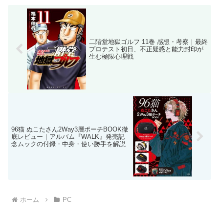
二階堂地獄ゴルフ 11巻 感想・考察｜最終
プロテスト初日、不正疑惑と能力封印が
生む極限心理戦
96猫 ぬこたさん2Way3層ポーチBOOK徹
底レビュー｜アルバム『WALK』発売記
念ムックの付録・中身・使い勝手を解説
ホーム
PC