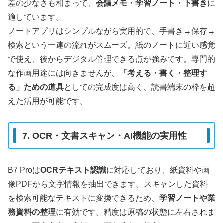
差の少なさも相まって、
会議メモ・学習ノート・下書き
に
適しています。
ノートアプリはシンプルながら実用的で、手書き→保存→
検索という一連の流れがスムーズ。紙のノートに近い感覚
で使え、後からデジタル管理できる点が強みです。専門的
な作画用途には向きませんが、
「考える・書く・整理す
る」ための道具
としての完成度は高く、読書端末の枠を超
えた活用が可能です。
7. OCR・文書スキャン・AI機能の実用性
B7 Proは
OCRテキスト認識
に対応しており、紙資料や画
像PDFから文字情報を抽出できます。スキャンした資料
を検索可能なテキストに変換できるため、
学習ノートや業
務資料の整理
に有効です。精度は原稿の状態に左右されま