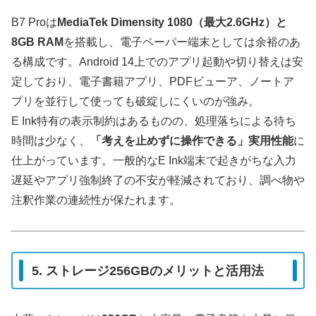
B7 Proは
MediaTek Dimensity 1080（最大2.6GHz）と
8GB RAM
を搭載し、電子ペーパー端末としては余裕のあ
る構成です。Android 14上でのアプリ起動や切り替えは安
定しており、電子書籍アプリ、PDFビューア、ノートア
プリを並行して使っても破綻しにくいのが強み。
E Ink特有の表示制約はあるものの、処理落ちによる待ち
時間は少なく、
「考えを止めずに操作できる」実用性能
に
仕上がっています。一般的なE Ink端末で起きがちな入力
遅延やアプリ強制終了の不安が軽減されており、調べ物や
注釈作業の連続性が保たれます。
5. ストレージ256GBのメリットと活用法