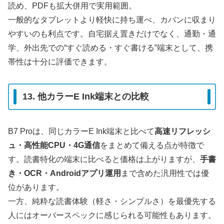
読め、PDFも拡大併用で実用範囲。
一般的なタブレットより軽快に持ち運べ、カバンに収まり
やすいのも利点です。自宅据え置きだけでなく、通勤・通
学、外出先での“すぐ読める・すぐ書ける”端末として、携
帯性は十分に評価できます。
13. 他カラーE Ink端末との比較
B7 Proは、同じカラーE Ink端末と比べて
高速リフレッシ
ュ・高性能CPU・4G通信
をまとめて備える点が特徴で
す。読書特化の端末に比べると価格は上がりますが、
手書
き・OCR・Androidアプリ運用
まで含めた汎用性では優
位があります。
一方、純粋な読書体験（軽さ・シンプルさ）を最優先する
人にはオーバースペックに感じられる可能性もあります。