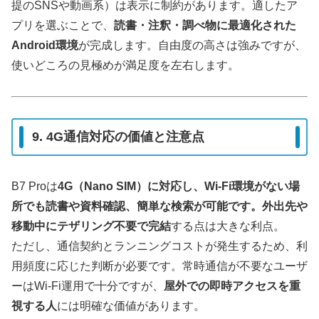
提のSNSや動画系）は表示に制約があります。適したア
プリを選ぶことで、
読書・注釈・調べ物に最適化された
Android環境
が完成します。自由度の高さは強みですが、
使いどころの見極めが満足度を左右します。
9. 4G通信対応の価値と注意点
B7 Proは
4G（Nano SIM）に対応し、Wi-Fi環境がない場
所でも読書や資料確認、簡単な検索が可能です。外出先や
移動中にテザリング不要で完結
する点は大きな利点。
ただし、通信契約とランニングコストが発生するため、利
用頻度に応じた判断が必要です。常時通信が不要なユーザ
ーはWi-Fi運用で十分ですが、
屋外での即時アクセスを重
視する人
には明確な価値があります。