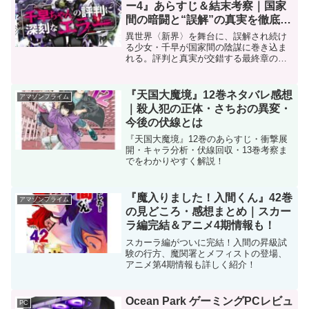
ー4』あらすじ＆結末考察｜国家
間の暗闘と“誤解”の真実を徹底解
説
異世界〈新界〉を舞台に、誤解され続け
る少女・千早が国家間の陰謀に巻き込ま
れる。評判と真実が交錯する最終章の行
方。
『天国大魔境』12巻ネタバレ感想
アマゾンプライム
｜殺人犯の正体・さちおの異変・
今後の伏線とは
『天国大魔境』12巻のあらすじ・衝撃展
開・キャラ分析・伏線回収・13巻考察ま
でをわかりやすく解説！
『魔入りました！入間くん』42巻
アマゾンプライム
の見どころ・感想まとめ｜スカー
ラ編完結＆アニメ4期情報も！
スカーラ編がついに完結！入間の昇級試
験の行方、魔関署とメフィストの登場、
アニメ第4期情報も詳しく紹介！
Ocean Park ゲーミングPCレビュ
PC