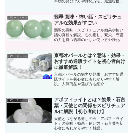
本物の見分け方や浄化方法、最適な使い
方も詳しく紹介します。
翡翠 意味・怖い話・スピリチュ
パワーストーン
アルな効果がすごい
翡翠の意味・スピリチュアル効果や怖い
話の真相を解説。心の癒し、繁栄、守護
の力を持つ翡翠の正しい使い方や浄化方
法を詳しく紹介します。
京都オパールとは？意味・効果・
パワーストーン
おすすめ通販サイトを初心者向け
に徹底解説！
京都オパールの魅力や効果、おすすめ通
販サイトを初心者にもわかりやすく解
説。人気商品や選び方も紹介！
アポフィライトとは？効果・石言
パワーストーン
葉・天使との関係をスピリチュア
ルに解説【初心者向け】
天使とつながる癒しの石「アポフィライ
ト」の意味・効果・使い方・石言葉を初
心者にもわかりやすく解説。