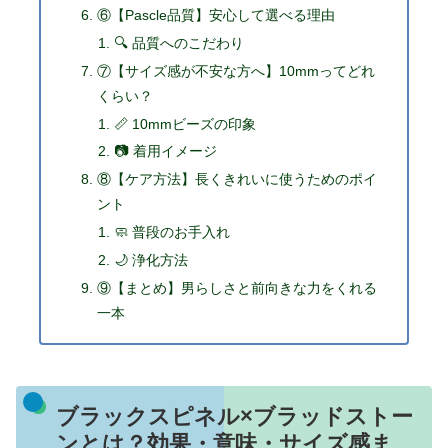
⑥【Pascle品質】安心して選べる理由
🔍 品質へのこだわり
⑦【サイズ感が不安な方へ】10mmってどれ
くらい？
📏 10mmビーズの印象
📷 着用イメージ
⑧【ケア方法】長くきれいに使うためのポイ
ント
🧼 普段のお手入れ
🌙 浄化方法
⑨【まとめ】男らしさと前向きな力をくれる
一本
ブラックスピネル×ブラッドストー
ンとは？効果・意味・サイズ感ま