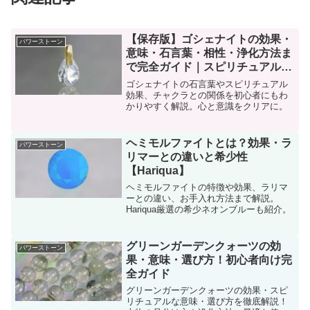
【保存版】ゴシェナイトの効果・
パワーストーン
意味・石言葉・相性・浄化方法ま
で完全ガイド｜スピリチュアル初
心者にも◎
ゴシェナイトの石言葉やスピリチュアル
効果、チャクラとの関係を初心者にもわ
かりやすく解説。心と意識をクリアに。
ヘミモルファイトとは？効果・ラ
パワーストーン
リマーとの違いと希少性
【Hariqua】
ヘミモルファイトの特徴や効果、ラリマ
ーとの違い、お手入れ方法まで解説。
Hariqua厳選の希少ネオンブルーも紹介。
グリーンガーデンクォーツの効
パワーストーン
果・意味・選び方！初心者向け完
全ガイド
グリーンガーデンクォーツの効果・スピ
リチュアルな意味・選び方を徹底解説！