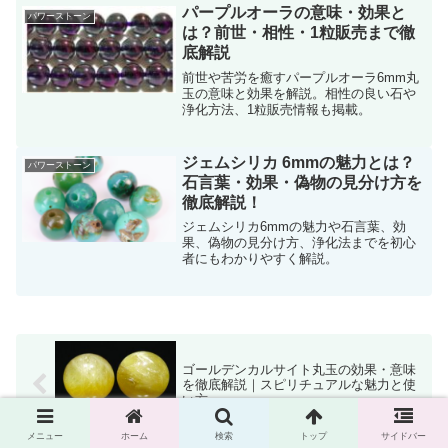
パープルオーラの意味・効果と
パワーストーン
は？前世・相性・1粒販売まで徹
底解説
前世や苦労を癒すパープルオーラ6mm丸
玉の意味と効果を解説。相性の良い石や
浄化方法、1粒販売情報も掲載。
ジェムシリカ 6mmの魅力とは？
パワーストーン
石言葉・効果・偽物の見分け方を
徹底解説！
ジェムシリカ6mmの魅力や石言葉、効
果、偽物の見分け方、浄化法までを初心
者にもわかりやすく解説。
ゴールデンカルサイト丸玉の効果・意味
を徹底解説｜スピリチュアルな魅力と使
い方
メニュー
ホーム
検索
トップ
サイドバー