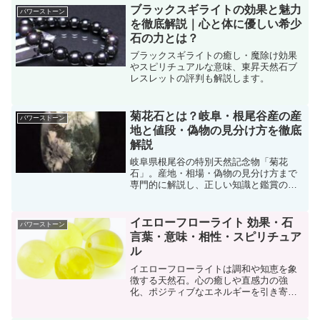
ブラックスギライトの効果と魅力
パワーストーン
を徹底解説｜心と体に優しい希少
石の力とは？
ブラックスギライトの癒し・魔除け効果
やスピリチュアルな意味、東昇天然石ブ
レスレットの評判も解説します。
菊花石とは？岐阜・根尾谷産の産
パワーストーン
地と値段・偽物の見分け方を徹底
解説
岐阜県根尾谷の特別天然記念物「菊花
石」。産地・相場・偽物の見分け方まで
専門的に解説し、正しい知識と鑑賞の魅
力を紹介します。
イエローフローライト 効果・石
パワーストーン
言葉・意味・相性・スピリチュア
ル
イエローフローライトは調和や知恵を象
徴する天然石。心の癒しや直感力の強
化、ポジティブなエネルギーを引き寄せ
る効果が期待されます。