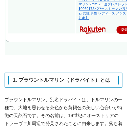
マリン 9mm＞一連ブレスレッ
10069178パワーストーン バラ
石 女性 男性 レディース メンズ
対象】
楽
1. ブラウントルマリン（ドラバイト）とは
ブラウントルマリン、別名ドラバイトは、トルマリンの一
種で、大地を思わせる茶色から黄褐色の美しい色合いが特
徴の天然石です。その名前は、19世紀にオーストリアの
ドラーヴァ川周辺で発見されたことに由来します。落ち着