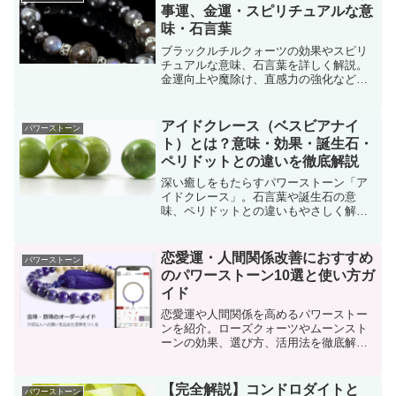
事運、金運・スピリチュアルな意
味・石言葉
ブラックルチルクォーツの効果やスピリ
チュアルな意味、石言葉を詳しく解説。
金運向上や魔除け、直感力の強化など、
日常生活への取り入れ方も紹介します。
アイドクレース（ベスビアナイ
パワーストーン
ト）とは？意味・効果・誕生石・
ペリドットとの違いを徹底解説
深い癒しをもたらすパワーストーン「ア
イドクレース」。石言葉や誕生石の意
味、ペリドットとの違いもやさしく解
説。
恋愛運・人間関係改善におすすめ
パワーストーン
のパワーストーン10選と使い方ガ
イド
恋愛運や人間関係を高めるパワーストー
ンを紹介。ローズクォーツやムーンスト
ーンの効果、選び方、活用法を徹底解
説！癒しと愛のエネルギーで幸せを引き
寄せましょう。
【完全解説】コンドロダイトと
パワーストーン