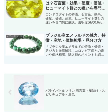
は？石言葉・効果・硬度・価値・
ヒューマイト群との違いを専門的
に紹介
コンドロダイトの特徴、石言葉、効果、
硬度、価値、産地、ヒューマイト群との
違いを専門的に解説。透明度SIの0.67ct
ルースの魅力や鑑別ポイントもわかりや
すく紹介します
ブラジル産エメラルドの魅力、特
パワーストーン
徴・産地・価格相場・見分け方
「ブラジル産エメラルドの特徴・価値・
選び方を徹底解説！コロンビア産との違
いや価格相場、購入時のポイントも紹
介。エメラルド選びに失敗しないコツを
知ろう。」
パライバトルマリン 石言葉・魔除け・ス
ピリチュアル・運気