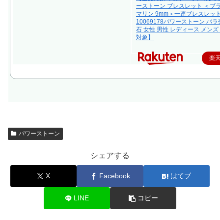
ーストーン ブレスレット ＜ブ
マリン 9mm＞一連ブレスレッ
10069178パワーストーン バラ
石 女性 男性 レディース メンズ
対象】
楽
パワーストーン
シェアする
X
Facebook
はてブ
LINE
コピー