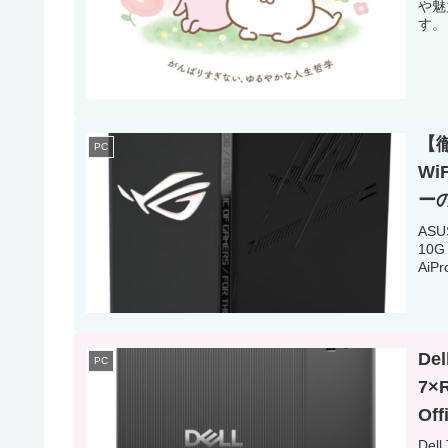
や魅
す。
【徹
PC
Wi
ー
ASU
10
Ai
De
PC
7
Of
Del