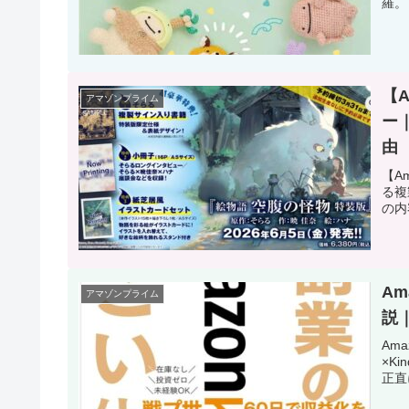
羅。
【
アマゾンプライム
ー
由
【A
る複
の内
Am
アマゾンプライム
説
Am
×K
正直