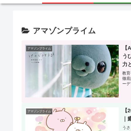
アマゾンプライム
【
アマゾンプライム
う
力
教育
徹底
ーデ
【
アマゾンプライム
｜
うさ