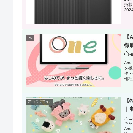
搭載
20
【A
PC
徹
心
Am
を徹
件・
他社
ド。
【
アマゾンプライム
｜
よこ
キャ
Am