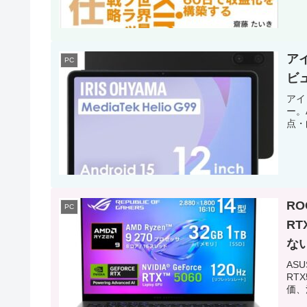
ア
PC
ビュ
アイ
ー。
点・
RO
PC
R
な
ASU
RT
価、