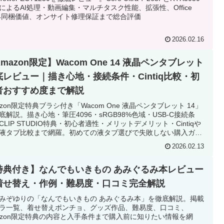
によるAI処理・動画編集・マルチタスク性能、拡張性、Office
24同梱価値、オンサイト修理保証まで総合評価
2026.02.16
mazon限定】Wacom One 14 液晶ペンタブレット
底レビュー｜描き心地・接続条件・Cintiq比較・初
者おすすめ度まで解説
azon限定特典ブラシ付き「Wacom One 液晶ペンタブレット 14」
底解説。描き心地・筆圧4096・sRGB98%色域・USB-C接続条
CLIP STUDIO特典・初心者適性・メリットデメリット・Cintiqや
液タブ比較まで網羅。初めての液タブ選びで失敗しない購入ガイ
2026.02.13
特典付き】なんでもいきもの あみぐるみ本レビュー
着せ替え・作例・難易度・口コミ完全解説
みぞゆりの「なんでもいきもの あみぐるみ本」を徹底解説。掲載
ラ一覧、着せ替えポンチョ、グッズ作品、難易度、口コミ、
azon限定特典の内容と入手条件まで購入前に知りたい情報を網