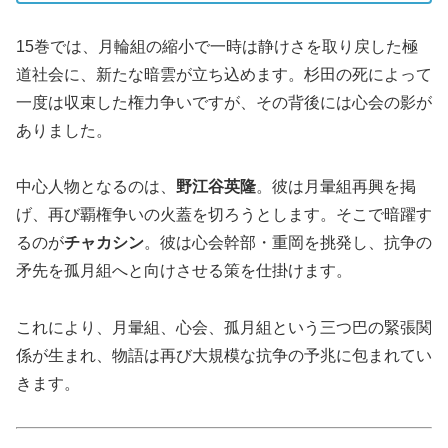
15巻では、月輪組の縮小で一時は静けさを取り戻した極
道社会に、新たな暗雲が立ち込めます。杉田の死によって
一度は収束した権力争いですが、その背後には心会の影が
ありました。
中心人物となるのは、
野江谷英隆
。彼は月暈組再興を掲
げ、再び覇権争いの火蓋を切ろうとします。そこで暗躍す
るのが
チャカシン
。彼は心会幹部・重岡を挑発し、抗争の
矛先を孤月組へと向けさせる策を仕掛けます。
これにより、月暈組、心会、孤月組という三つ巴の緊張関
係が生まれ、物語は再び大規模な抗争の予兆に包まれてい
きます。