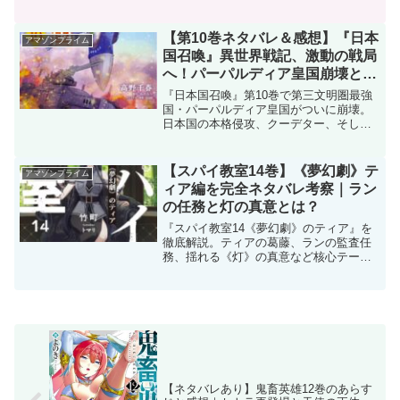
クリエイターインタビューも収録。
【第10巻ネタバレ＆感想】『日本
アマゾンプライム
国召喚』異世界戦記、激動の戦局
へ！パーパルディア皇国崩壊と日
本国の新たな決断
『日本国召喚』第10巻で第三文明圏最強
国・パーパルディア皇国がついに崩壊。
日本国の本格侵攻、クーデター、そして
戦後秩序の行方を徹底解説！
【スパイ教室14巻】《夢幻劇》テ
アマゾンプライム
ィア編を完全ネタバレ考察｜ラン
の任務と灯の真意とは？
『スパイ教室14《夢幻劇》のティア』を
徹底解説。ティアの葛藤、ランの監査任
務、揺れる《灯》の真意など核心テーマ
を網羅する総まとめ記事。
【ネタバレあり】鬼畜英雄12巻のあらす