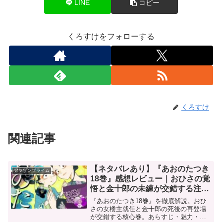
LINE
コピー
くろすけをフォローする
くろすけ
関連記事
【ネタバレあり】『あおのたつき
アマゾンプライム
18巻』感想レビュー｜おひさの覚
悟と金十郎の未練が交錯する注目
巻を徹底分析
『あおのたつき18巻』を徹底解説。おひ
さの女楼主就任と金十郎の死後の再登場
が交錯する核心巻。あらすじ・魅力・見