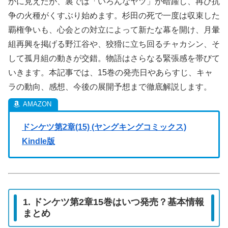
かに見えたが、裏では「いろんなヤツ」が暗躍し、再び抗
争の火種がくすぶり始めます。杉田の死で一度は収束した
覇権争いも、心会との対立によって新たな幕を開け、月暈
組再興を掲げる野江谷や、狡猾に立ち回るチャカシン、そ
して孤月組の動きが交錯。物語はさらなる緊張感を帯びて
いきます。本記事では、15巻の発売日やあらすじ、キャ
ラの動向、感想、今後の展開予想まで徹底解説します。
ドンケツ第2章(15) (ヤングキングコミックス)
Kindle版
1. ドンケツ第2章15巻はいつ発売？基本情報
まとめ