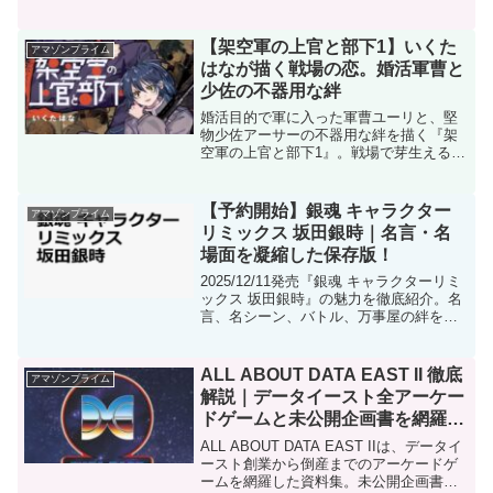
どころを専門的に紹介。
【架空軍の上官と部下1】いくた
アマゾンプライム
はなが描く戦場の恋。婚活軍曹と
少佐の不器用な絆
婚活目的で軍に入った軍曹ユーリと、堅
物少佐アーサーの不器用な絆を描く『架
空軍の上官と部下1』。戦場で芽生える静
かな恋と誇りの物語。
【予約開始】銀魂 キャラクター
アマゾンプライム
リミックス 坂田銀時｜名言・名
場面を凝縮した保存版！
2025/12/11発売『銀魂 キャラクターリミ
ックス 坂田銀時』の魅力を徹底紹介。名
言、名シーン、バトル、万事屋の絆を凝
縮した保存版
ALL ABOUT DATA EAST II 徹底
アマゾンプライム
解説｜データイースト全アーケー
ドゲームと未公開企画書を網羅し
た決定版資料集
ALL ABOUT DATA EAST IIは、データイ
ースト創業から倒産までのアーケードゲ
ームを網羅した資料集。未公開企画書や