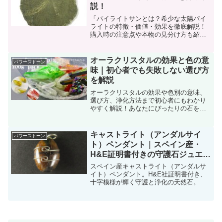
説！
「パイライトサンとは？希少な太陽パイ
ライトの特徴・価値・効果を徹底解説！
購入時の注意点や本物の見分け方も紹
介。」
オーラクリスタルの効果と色の意
パワーストーン
味｜初心者でも失敗しない選び方
を解説
オーラクリスタルの効果や色別の意味、
選び方、浄化方法まで初心者にもわかり
やすく解説！あなたにぴったりの石を見
つけるヒントが満載です。
キャストライト（アンダルサイ
パワーストーン
ト）ペンダント｜スペイン産・
H&E証明書付きの守護石ジュエリ
ー
スペイン産キャストライト（アンダルサ
イト）ペンダント。H&E社証明書付き、
十字模様が輝く守護と浄化の天然石。