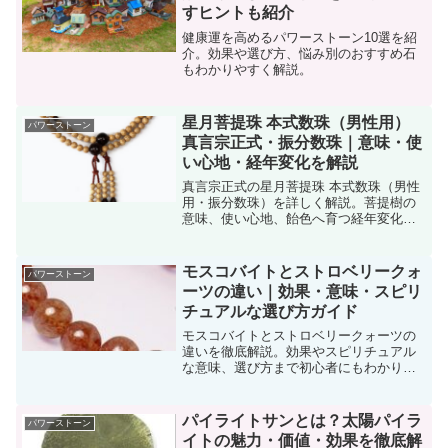
すヒントも紹介
健康運を高めるパワーストーン10選を紹
介。効果や選び方、悩み別のおすすめ石
もわかりやすく解説。
星月菩提珠 本式数珠（男性用）
パワーストーン
真言宗正式・振分数珠｜意味・使
い心地・経年変化を解説
真言宗正式の星月菩提珠 本式数珠（男性
用・振分数珠）を詳しく解説。菩提樹の
意味、使い心地、飴色へ育つ経年変化ま
で紹介。一生物として選ばれる理由がわ
かります。
モスコバイトとストロベリークォ
パワーストーン
ーツの違い｜効果・意味・スピリ
チュアルな選び方ガイド
モスコバイトとストロベリークォーツの
違いを徹底解説。効果やスピリチュアル
な意味、選び方まで初心者にもわかりや
すく紹介します。
パイライトサンとは？太陽パイラ
パワーストーン
イトの魅力・価値・効果を徹底解