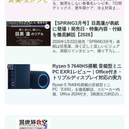
る、無理をしない食養生レシピ本。7日間
デトックス、更年期ケア、冷え対策まで
毎日に役立つ内容を収録。Amazon限定特
典付き。
【SPRiNG3月号】目黒蓮が表紙
アマゾンプライム
に登場！発売日・特集内容・付録
を徹底解説【2026】
2026年1月22日発売『SPRiNG3月号』表
紙は目黒蓮。清く正しく逞しいビジュア
ル、深掘りインタビュー、撮り下ろしグ
ラビアと付録ピンナップの魅力を徹底解
説
Ryzen 5 7640HS搭載 音箱型ミニ
PC
PC EXR1レビュー｜Office付き・
トリプルディスプレイ対応の実力
Ryzen 5 7640HS搭載の音箱型ミニ
PC「EXR1」を徹底解説。スピーカー内
蔵、Office 2024付き、3画面出力対応の実
力をレビュー。