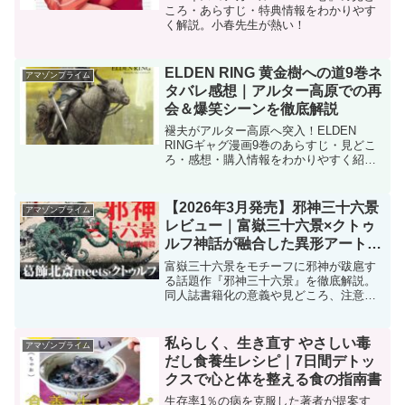
ころ・あらすじ・特典情報をわかりやす
く解説。小春先生が熱い！
ELDEN RING 黄金樹への道9巻ネ
アマゾンプライム
タバレ感想｜アルター高原での再
会＆爆笑シーンを徹底解説
褪夫がアルター高原へ突入！ELDEN
RINGギャグ漫画9巻のあらすじ・見どこ
ろ・感想・購入情報をわかりやすく紹
介。
【2026年3月発売】邪神三十六景
アマゾンプライム
レビュー｜富嶽三十六景×クトゥ
ルフ神話が融合した異形アートブ
ック
富嶽三十六景をモチーフに邪神が跋扈す
る話題作『邪神三十六景』を徹底解説。
同人誌書籍化の意義や見どころ、注意点
まで網羅。
私らしく、生き直す やさしい毒
アマゾンプライム
だし食養生レシピ｜7日間デトッ
クスで心と体を整える食の指南書
生存率1％の病を克服した著者が提案す