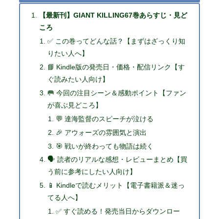
【最新刊】GIANT KILLING67巻あらすじ・見ど
ころ
✅ この巻ってどんな話？【まずはざっくり知
りたい人へ】
📘 Kindle版の発売日・価格・配信リンク【す
ぐ読みたい人向け】
🥅 今回の注目シーン＆感動ポイント【ファン
が喜ぶ見どころ】
💬 達海監督のスピーチが泣ける
🎉 アウォーズの雰囲気と演出
🎯 戦いが終わっても物語は続く
🗣️ 読者のリアルな感想・レビューまとめ【買
う前に参考にしたい人向け】
📱 Kindleで読むメリット【電子書籍派＆迷っ
てる人へ】
✅ すぐ読める！発売当日からダウンロー