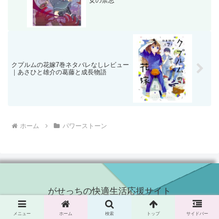
女の禁忌
クプルムの花嫁7巻ネタバレなしレビュー
｜あさひと雄介の葛藤と成長物語
ホーム
パワーストーン
がせっちの快適生活応援サイト
© 2024 がせっちの快適生活応援サイト.
メニュー
ホーム
検索
トップ
サイドバー