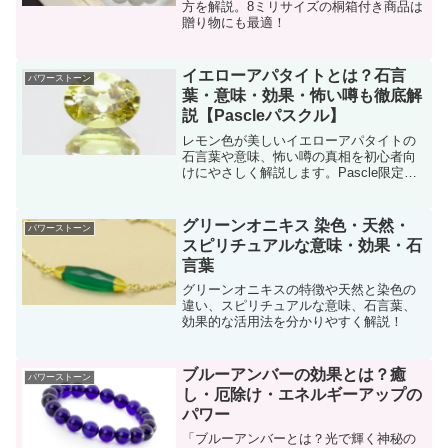
方を解説。8ミリサイズの桐箱付き商品は
贈り物にも最適！
イエローアパタイトとは？石言
パワーストーン
葉・意味・効果・怖い噂も徹底解
説【Pascleパスクル】
レモン色が美しいイエローアパタイトの
石言葉や意味、怖い噂の真相を初心者向
けにやさしく解説します。Pascle限定情
報も。
グリーンオニキス 染色・天然・
パワーストーン
スピリチュアルな意味・効果・石
言葉
グリーンオニキスの特徴や天然と染色の
違い、スピリチュアルな意味、石言葉、
効果的な活用法を分かりやすく解説！
ブルーアンバーの効果とは？癒
パワーストーン
し・厄除け・エネルギーアップの
パワー
「ブルーアンバーとは？光で輝く神秘の