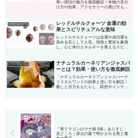
青い琥珀の魅力を徹底解説！本物の見分
け方や効果、アクセサリーの選び方もご
紹介。購入前に知っておきたいポイント
満載！」
レッドルチルクォーツ 金運の効
パワーストーン
果とスピリチュアルな意味
レッドルチルクォーツは金運や成功運を
高める石として人気。情熱と繁栄を象徴
し、心と体のエネルギーを整えるスピリ
チュアルなパワーストーンです。
ナチュラルカーネリアンジャスパ
パワーストーン
ーとは？効果・使い方を徹底解説
「ナチュラルカーネリアンジャスパーク
リスタルワンドの効果と使い方を解説！
癒しと活力をもたらし、瞑想やインテリ
アにも最適な魅力を紹介します。」
『骨ドラゴンのマナ娘 6巻』あらすじ・
見どころ｜原点の森で明かされる竜と魔