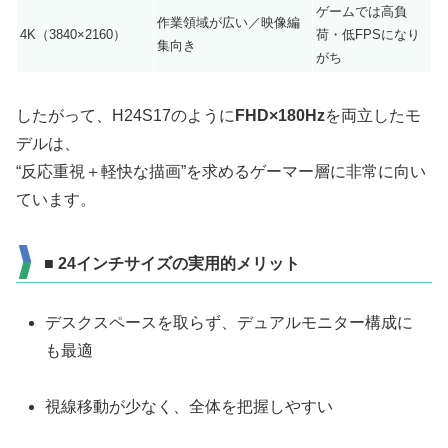
ゲームでは高負
作業領域が広い／映像編
4K（3840×2160）
荷・低FPSになり
集向き
がち
したがって、H24S17のように
FHD×180Hz
を両立したモ
デルは、
“反応重視＋軽快な描画”を求めるゲーマー層に非常に向い
ています。
■ 24インチサイズの実用的メリット
デスクスペースを取らず、デュアルモニター構成に
も最適
視線移動が少なく、全体を把握しやすい