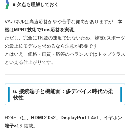
■ 欠点も理解しておく
VAパネルは高速応答がやや苦手な傾向がありますが、本
機は
MPRT技術で1ms応答を実現
。
ただし、完全にTN並の速度ではないため、競技eスポーツ
の最上位モデルを求めるなら注意が必要です。
とはいえ、価格・画質・応答のバランスではトップクラス
といえる仕上がりです。
6. 接続端子と機能面：多デバイス時代の柔
軟性
H24S17は、
HDMI 2.0×2、DisplayPort 1.4×1、イヤホン
端子×1
を搭載。