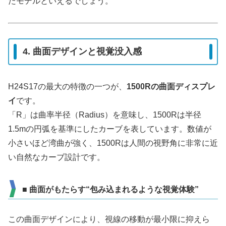
たモデルといえるでしょう。
4. 曲面デザインと視覚没入感
H24S17の最大の特徴の一つが、
1500Rの曲面ディスプレ
イ
です。
「R」は曲率半径（Radius）を意味し、1500Rは半径
1.5mの円弧を基準にしたカーブを表しています。数値が
小さいほど湾曲が強く、1500Rは人間の視野角に非常に近
い自然なカーブ設計です。
■ 曲面がもたらす“包み込まれるような視覚体験”
この曲面デザインにより、視線の移動が最小限に抑えら