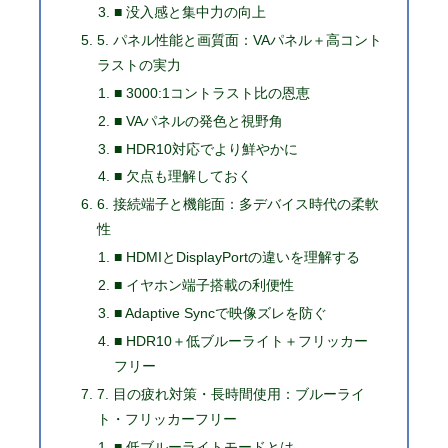
■ 没入感と集中力の向上
5. パネル性能と画質面：VAパネル＋高コント
ラストの実力
■ 3000:1コントラスト比の恩恵
■ VAパネルの発色と視野角
■ HDR10対応でより鮮やかに
■ 欠点も理解しておく
6. 接続端子と機能面：多デバイス時代の柔軟
性
■ HDMIとDisplayPortの違いを理解する
■ イヤホン端子搭載の利便性
■ Adaptive Syncで映像ズレを防ぐ
■ HDR10＋低ブルーライト＋フリッカー
フリー
7. 目の疲れ対策・長時間使用：ブルーライ
ト・フリッカーフリー
■ 低ブルーライトモードとは