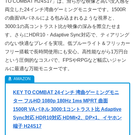
TO COMBAT H24S17」は、滑らかな映像と高い没入感を
両立した24インチ湾曲ゲーミングモニターです。1500R
の曲面VAパネルによる包み込まれるような視界と、
3000:1の高コントラスト比が映像の深みを際立たせま
す。さらにHDR10・Adaptive Sync対応で、ティアリング
のない快適なプレイを実現。低ブルーライト＆フリッカー
フリー搭載で長時間使用にも安心。高性能ながら1万円台
という圧倒的なコスパで、FPSやRPGなど幅広いジャン
ルに最適な万能モニターです。
KEY TO COMBAT 24インチ 湾曲ゲーミングモニ
ター フルHD 1080p 180Hz 1ms MPRT 曲面
1500R VAパネル 3000:1コントラスト比 Adaptive
Sync対応 HDR10対応 HDMI×2、DP×1、イヤホン
端子 H24S17