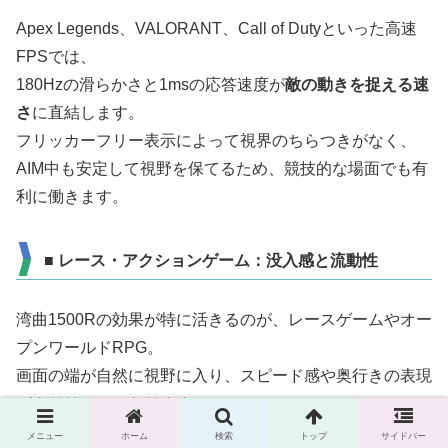
Apex Legends、VALORANT、Call of Dutyといった高速
FPSでは、
180Hzの滑らかさと1msの応答速度が
敵の動きを捉える速
さ
に直結します。
フリッカーフリー表示によって視界のちらつきがなく、
AIM中も安定して視野を保てるため、競技的な場面でも有
利に働きます。
■ レース・アクションゲーム：没入感と流動性
湾曲1500Rの効果が特に活きるのが、レースゲームやオー
プンワールドRPG。
画面の端が自然に視野に入り、スピード感や奥行きの表現
がよりリアルになります。
HDR10のダイナミックレンジにより、ライティングの演
メニュー
ホーム
検索
トップ
サイドバー