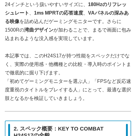
24インチという扱いやすいサイズに、
180Hzのリフレッ
シュレート
、
1ms MPRTの応答速度
、
VAパネルの深みあ
る映像
を詰め込んだゲーミングモニターです。さらに
1500Rの
湾曲デザイン
が加わることで、まるで画面に包み
込まれるような没入感を実現しています。
本記事では、このH24S17が持つ性能をスペックだけでな
く、実際の使用感・他機種との比較・導入時のポイントま
で徹底的に掘り下げます。
「初めてゲーミングモニターを選ぶ人」「FPSなど反応速
度重視のタイトルをプレイする人」にとって、最適な選択
肢となるかを検証していきましょう。
2. スペック概要：KEY TO COMBAT
H24S17の全貌