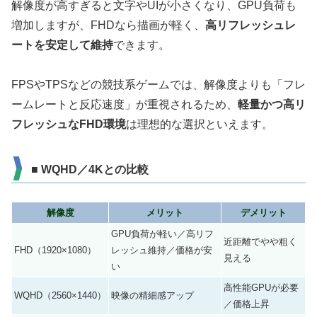
解像度が高すぎると文字やUIが小さくなり、GPU負荷も
増加しますが、FHDなら描画が軽く、
高リフレッシュレ
ートを安定して維持
できます。
FPSやTPSなどの競技系ゲームでは、解像度よりも「フレ
ームレートと反応速度」が重視されるため、
軽量かつ高リ
フレッシュなFHD環境
は理想的な選択といえます。
■ WQHD／4Kとの比較
解像度
メリット
デメリット
GPU負荷が軽い／高リフ
近距離でやや粗く
FHD（1920×1080）
レッシュ維持／価格が安
見える
い
高性能GPUが必要
WQHD（2560×1440）
映像の精細感アップ
／価格上昇