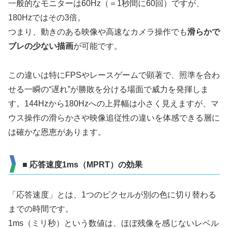
一般的なモニターは60Hz（＝1秒間に60回）ですが、
180Hzではその3倍。
つまり、動きのある映像や高速なカメラ操作でも
滑らかで
ブレの少ない描画
が可能です。
この違いは特にFPSやレースゲームで顕著で、照準を合わ
せる一瞬の“遅れ”が勝敗を分ける場面で威力を発揮しま
す。144Hzから180Hzへの上昇幅は小さく見えますが、マ
ウス操作の滑らかさや映像追従性の違いを体感できる層に
は確かな恩恵があります。
■ 応答速度1ms（MPRT）の効果
「応答速度」とは、1つのピクセルが別の色に切り替わる
までの時間です。
1ms（ミリ秒）という数値は、ほぼ残像を感じないレベル