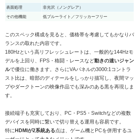
表面処理
非光沢（ノングレア）
その他機能
低ブルーライト／フリッカーフリー
このスペック構成を見ると、価格帯を考慮してもかなりバ
ランスの取れた内容です。
180Hzという高リフレッシュレートは、一般的な144Hzモ
デルを上回り、FPS・格闘・レースなど
動きの速いジャン
ル
で優位に働きます。さらにVAパネルの3000:1コントラ
スト比は、暗部のディテールをしっかり描写し、夜間マッ
プやダークトーンの映像作品でも深みのある黒を再現しま
す。
接続端子も充実しており、PC・PS5・Switchなどの複数
デバイスを同時に繋いで切り替える運用も容易です。
特に
HDMIが2系統ある
点は、ゲーム機とPCを併用するユ