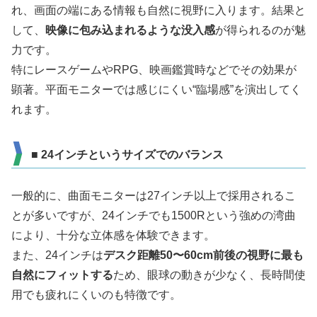
れ、画面の端にある情報も自然に視野に入ります。結果と
して、
映像に包み込まれるような没入感
が得られるのが魅
力です。
特にレースゲームやRPG、映画鑑賞時などでその効果が
顕著。平面モニターでは感じにくい“臨場感”を演出してく
れます。
■ 24インチというサイズでのバランス
一般的に、曲面モニターは27インチ以上で採用されるこ
とが多いですが、24インチでも1500Rという強めの湾曲
により、十分な立体感を体験できます。
また、24インチは
デスク距離50〜60cm前後の視野に最も
自然にフィットする
ため、眼球の動きが少なく、長時間使
用でも疲れにくいのも特徴です。