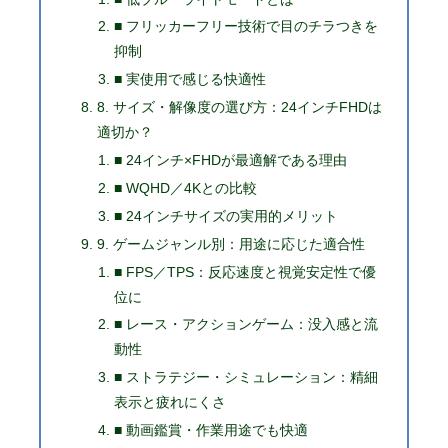
■ フリッカーフリー技術で目のチラつきを
抑制
■ 実使用で感じる快適性
8. サイズ・解像度の選び方：24インチFHDは
適切か？
■ 24インチ×FHDが最適解である理由
■ WQHD／4Kとの比較
■ 24インチサイズの実用的メリット
9. ゲームジャンル別：用途に応じた適合性
■ FPS／TPS：反応速度と視覚安定性で優
位に
■ レース・アクションゲーム：没入感と流
動性
■ ストラテジー・シミュレーション：精細
表示と疲れにくさ
■ 動画鑑賞・作業用途でも快適