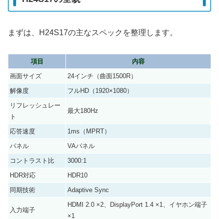
まずは、H24S17の主なスペックを整理します。
項目
内容
画面サイズ
24インチ（曲面1500R）
解像度
フルHD（1920×1080）
リフレッシュレー
最大180Hz
ト
応答速度
1ms（MPRT）
パネル
VAパネル
コントラスト比
3000:1
HDR対応
HDR10
同期技術
Adaptive Sync
HDMI 2.0 ×2、DisplayPort 1.4 ×1、イヤホン端子
入力端子
×1