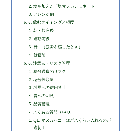
塩を加えた「塩マヌカレモネード」
アレンジ例
5. 飲むタイミングと頻度
朝・起床後
運動前後
日中（疲労を感じたとき）
就寝前
6. 注意点・リスク管理
糖分過多のリスク
塩分摂取量
乳児への使用禁止
胃への刺激
品質管理
7. よくある質問（FAQ）
Q1. マヌカハニーはどれくらい入れるのが
適切？