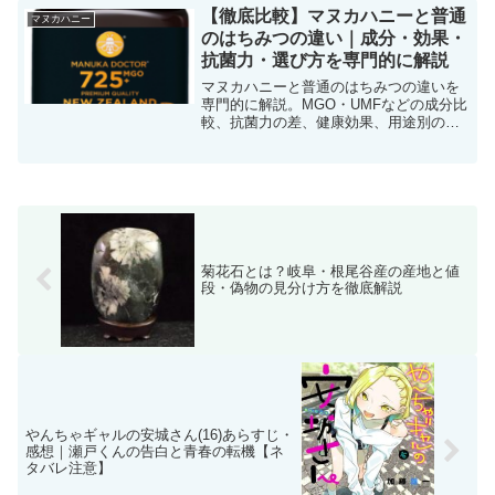
【徹底比較】マヌカハニーと普通
マヌカハニー
のはちみつの違い｜成分・効果・
抗菌力・選び方を専門的に解説
マヌカハニーと普通のはちみつの違いを
専門的に解説。MGO・UMFなどの成分比
較、抗菌力の差、健康効果、用途別の使
い分け、価格差、偽物対策までわかりや
すくまとめます
菊花石とは？岐阜・根尾谷産の産地と値
段・偽物の見分け方を徹底解説
やんちゃギャルの安城さん(16)あらすじ・
感想｜瀬戸くんの告白と青春の転機【ネ
タバレ注意】