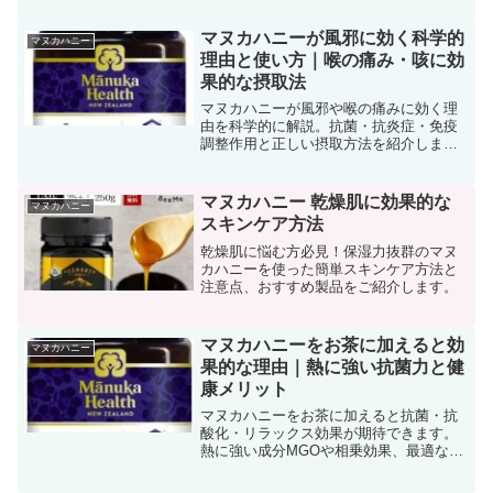
マヌカハニーが風邪に効く科学的
マヌカハニー
理由と使い方｜喉の痛み・咳に効
果的な摂取法
マヌカハニーが風邪や喉の痛みに効く理
由を科学的に解説。抗菌・抗炎症・免疫
調整作用と正しい摂取方法を紹介しま
す。
マヌカハニー 乾燥肌に効果的な
マヌカハニー
スキンケア方法
乾燥肌に悩む方必見！保湿力抜群のマヌ
カハニーを使った簡単スキンケア方法と
注意点、おすすめ製品をご紹介します。
マヌカハニーをお茶に加えると効
マヌカハニー
果的な理由｜熱に強い抗菌力と健
康メリット
マヌカハニーをお茶に加えると抗菌・抗
酸化・リラックス効果が期待できます。
熱に強い成分MGOや相乗効果、最適な温
度や注意点まで専門的に解説。