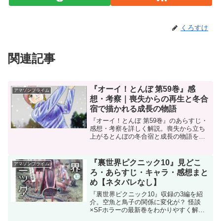
くろすけ
関連記事
『オーイ！とんぼ 第59巻』感
アマゾンプライム
想・考察｜喪失からの再生と冬合
宿で描かれる成長の物語
『オーイ！とんぼ 第59巻』のあらすじ・
感想・考察を詳しく解説。喪失から立ち
上がるとんぼの冬合宿と成長の物語を紹
介します。
『裏世界ピクニック10』見どこ
アマゾンプライム
ろ・あらすじ・キャラ・感想まと
め【ネタバレなし】
『裏世界ピクニック10』収録の3編を紹
介。空魚と鳥子の関係に変化が？ 怪談
×SFホラーの最新巻をわかりやすく解
説！