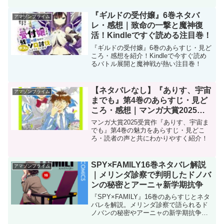
『ギルドの受付嬢』6巻ネタバ
アマゾンプライム
レ・感想｜致命の一撃と魔神復
活！Kindleですぐ読める注目巻！
『ギルドの受付嬢』6巻のあらすじ・見ど
ころ・感想を紹介！Kindleで今すぐ読め
るバトル展開と魔神戦が熱い注目巻！
【ネタバレなし】『ありす、宇宙
アマゾンプライム
までも』第4巻のあらすじ・見ど
ころ・感想｜マンガ大賞2025受
賞作の魅力とは？
マンガ大賞2025受賞作『ありす、宇宙ま
でも』第4巻の魅力をあらすじ・見どこ
ろ・読者の声と共にわかりやすく紹介！
SPY×FAMILY16巻ネタバレ解説
アマゾンプライム
｜メリンダ診察で判明したドノバ
ンの秘密とアーニャ新学期抗争
『SPY×FAMILY』16巻のあらすじとネタ
バレを解説。メリンダ診察で語られるド
ノバンの秘密やアーニャの新学期抗争、
今後の展開を考察。