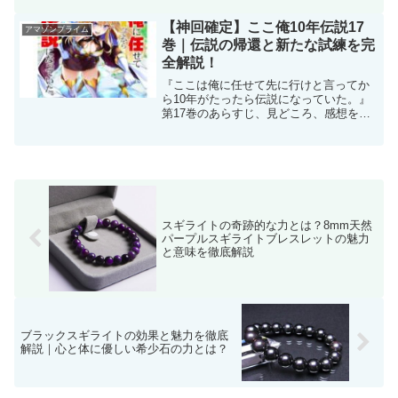
【神回確定】ここ俺10年伝説17
アマゾンプライム
巻｜伝説の帰還と新たな試練を完
全解説！
『ここは俺に任せて先に行けと言ってか
ら10年がたったら伝説になっていた。』
第17巻のあらすじ、見どころ、感想を徹
底解説！デジタル限定カバー情報も！
スギライトの奇跡的な力とは？8mm天然
パープルスギライトブレスレットの魅力
と意味を徹底解説
ブラックスギライトの効果と魅力を徹底
解説｜心と体に優しい希少石の力とは？