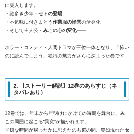
に突入します。
・謎多き少年・
セトの登場
・不気味に付きまとう
作業服の怪異
の活発化
・そして主人公・
みこの心の変化
――
ホラー・コメディ・人間ドラマが三位一体となり、「怖い
のに読んでしまう」独特の魅力がさらに深まった巻です。
2. 【ストーリー解説】12巻のあらすじ（ネ
タバレあり）
12巻では、年末から年明けにかけての時期を舞台に、み
この周囲に起こる“異変”が描かれます。
平穏な時間が戻ったかに思えたのも束の間、突如現れた
セ