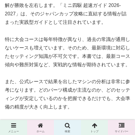
解が勝敗を左右します。「ミニ四駆 超速ガイド 2026-
2027」は、そのジャパンカップ攻略に直結する情報が詰
まった実践型ガイドとして注目されています。
特に大会コースは毎年特徴が異なり、過去の常識が通用し
ないケースも増えています。そのため、最新環境に対応し
たセッティング知識が不可欠です。本書では、最新コース
傾向や難所対策など、実戦的な情報が期待されています。
また、公式レースで結果を出したマシンの分析は非常に参
考になります。どのパーツ構成が主流なのか、どのセッテ
ィングが安定しているのかを把握できるだけでも、大会準
備の精度が大きく向上します。
さらに、初心者向けに「完走率を高める考え方」が学べる
メニュー
ホーム
検索
トップ
サイドバー
のも魅力です。ジャパンカップでは、速さよりもまず完走