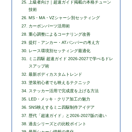
上級者向け｜超速ガイド掲載の本格チューン
技術
MS・MA・VZシャーシ別セッティング
カーボンパーツ活用術
重心調整によるコーナリング改善
提灯・アンカー・ATバンパーの考え方
レース環境別セッティング最適化
ミニ四駆 超速ガイド 2026-2027で学べるドレ
スアップ術
最新ボディカスタムトレンド
塗装初心者でも映えるテクニック
ステッカー活用で完成度を上げる方法
LED・メッキ・クリア加工の魅力
SNS映えするミニ四駆制作アイデア
歴代「超速ガイド」と2026-2027版の違い
過去シリーズとの比較ポイント
最新シャーシ情報の進化