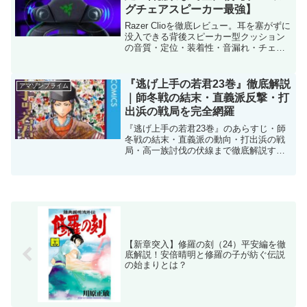
グチェアスピーカー最強】
Razer Clioを徹底レビュー。耳を塞がずに
没入できる背後スピーカー型クッション
の音質・定位・装着性・音漏れ・チェア
相性を詳しく解説。
『逃げ上手の若君23巻』徹底解説
アマゾンプライム
｜師冬戦の結末・直義派反撃・打
出浜の戦局を完全網羅
『逃げ上手の若君23巻』のあらすじ・師
冬戦の結末・直義派の動向・打出浜の戦
局・高一族討伐の伏線まで徹底解説する
最新考察まとめ。
【新章突入】修羅の刻（24）平安編を徹
底解説！安倍晴明と修羅の子が紡ぐ伝説
の始まりとは？