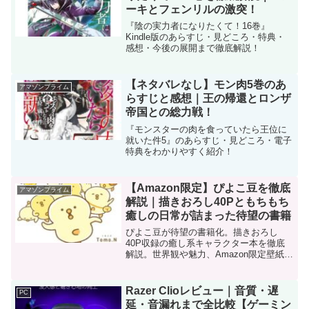
ーキとフェンリルの激突！
『陰の実力者になりたくて！16巻』
Kindle版のあらすじ・見どころ・特典・
感想・今後の展開まで徹底解説！
【ネタバレなし】モン肉5巻のあ
アマゾンプライム
らすじと感想｜王の帰還とロンザ
帝国との総力戦！
『モンスターの肉を食っていたら王位に
就いた件5』のあらすじ・見どころ・電子
特典をわかりやすく紹介！
【Amazon限定】ぴよこ豆を徹底
アマゾンプライム
解説｜描きおろし40Pともちもち
癒しの日常が詰まった待望の書籍
ぴよこ豆が待望の書籍化。描きおろし
40P収録の癒し系キャラクター本を徹底
解説。世界観や魅力、Amazon限定壁紙特
典の価値まで詳しく紹介します。
Razer Clioレビュー｜音質・遅
PC
延・音漏れまで全比較【ゲーミン