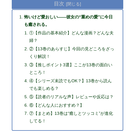
目次
怖いけど愛おしい——彼女の“重めの愛”に今日
も癒される。
①【作品の基本紹介】どんな漫画？どんな夫
婦？
②【13巻のあらすじ】今回の見どころをざっ
くり解説！
③【推しポイント3選】ここが13巻の面白い
ところ！
④【シリーズ未読でもOK？】13巻から読ん
でも楽しめる？
⑤【読者のリアルな声】レビューや反応は？
⑥【どんな人におすすめ？】
⑦【まとめ】13巻は“癒しとツッコミ”が進化
してる！