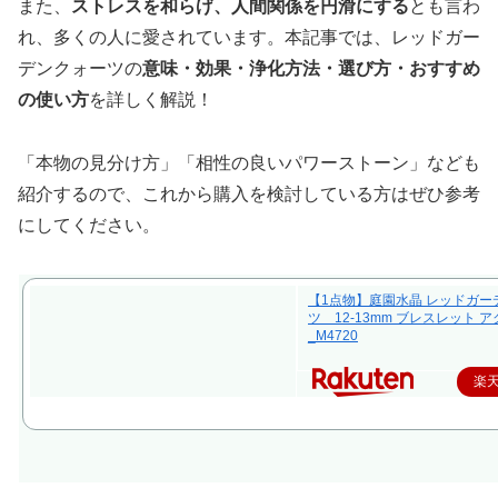
また、
ストレスを和らげ、人間関係を円滑にする
とも言わ
れ、多くの人に愛されています。本記事では、レッドガー
デンクォーツの
意味・効果・浄化方法・選び方・おすすめ
の使い方
を詳しく解説！
「本物の見分け方」「相性の良いパワーストーン」なども
紹介するので、これから購入を検討している方はぜひ参考
にしてください。
【1点物】庭園水晶 レッドガー
ツ 12-13mm ブレスレット 
_M4720
楽