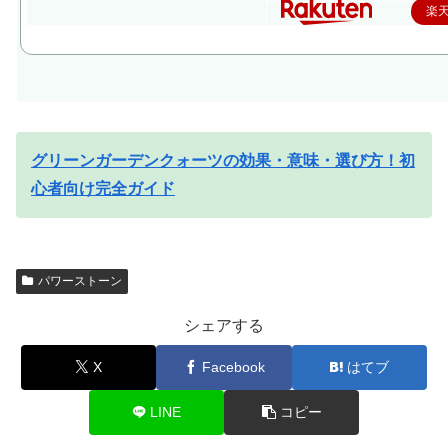
楽
グリーンガーデンクォーツの効果・意味・選び方！初
心者向け完全ガイド
パワーストーン
シェアする
X
Facebook
はてブ
LINE
コピー