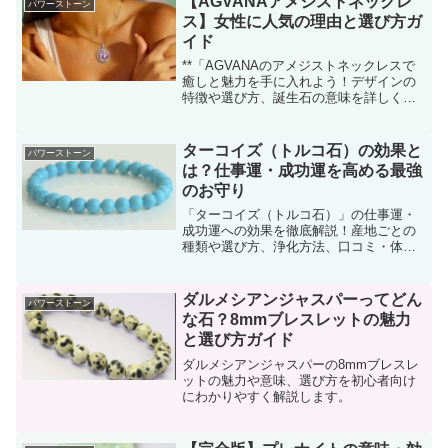
【AGVANAアメジストネックレ
パワーストーン
ス】女性に人気の理由と選び方ガ
イド
**「AGVANAのアメジストネックレスで
癒しと魅力を手に入れよう！デザインの
特徴や選び方、誕生石の意味を詳しく解
説します。」**
ターコイズ（トルコ石）の効果と
パワーストーン
は？仕事運・成功運を高める最強
のお守り
「ターコイズ（トルコ石）」の仕事運・
成功運への効果を徹底解説！産地ごとの
種類や選び方、浄化方法、口コミ・体験
談も紹介。ブレスレットで運気アップを
目指そう！
ダルメシアンジャスパーってどん
パワーストーン
な石？8mmブレスレットの魅力
と選び方ガイド
ダルメシアンジャスパーの8mmブレスレ
ットの魅力や意味、選び方を初心者向け
にわかりやすく解説します。