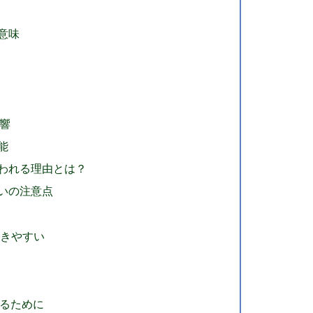
意味
響
能
われる理由とは？
いの注意点
色
つきやすい
るために