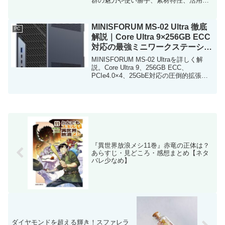
群の魅力や使い勝手、素材特性、活用シ
ーンまで詳しく紹介します。
MINISFORUM MS-02 Ultra 徹底
PC
解説｜Core Ultra 9×256GB ECC
対応の最強ミニワークステーショ
ン
MINISFORUM MS-02 Ultraを詳しく解
説。Core Ultra 9、256GB ECC、
PCIe4.0×4、25GbE対応の圧倒的拡張性
を持つミニワークステーションの実力と
注意点を紹介。
『異世界放浪メシ11巻』赤竜の正体は？
あらすじ・見どころ・感想まとめ【ネタ
バレ少なめ】
ダイヤモンドを超える輝き！スファレラ