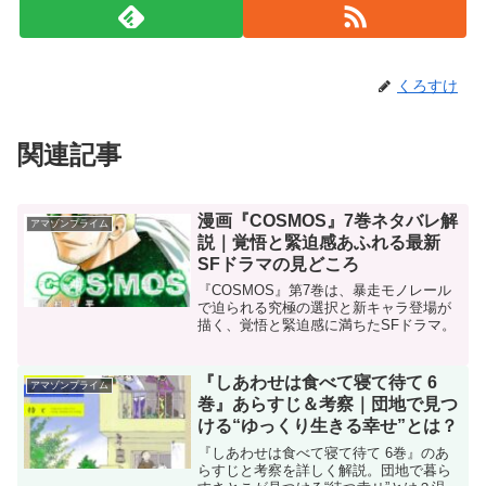
くろすけ
関連記事
漫画『COSMOS』7巻ネタバレ解
アマゾンプライム
説｜覚悟と緊迫感あふれる最新
SFドラマの見どころ
『COSMOS』第7巻は、暴走モノレール
で迫られる究極の選択と新キャラ登場が
描く、覚悟と緊迫感に満ちたSFドラマ。
『しあわせは食べて寝て待て 6
アマゾンプライム
巻』あらすじ＆考察｜団地で見つ
ける“ゆっくり生きる幸せ”とは？
『しあわせは食べて寝て待て 6巻』のあ
らすじと考察を詳しく解説。団地で暮ら