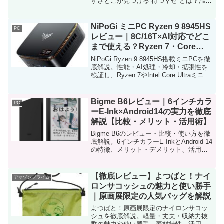
すさとこが見つける“待つ幸せ”とは？温か
くて優しい日常物語の魅力を紹介。
NiPoGi ミニPC Ryzen 9 8945HS
PC
レビュー｜8C/16T×AI対応でどこ
まで使える？Ryzen 7・Core
Ultraと徹底比較
NiPoGi Ryzen 9 8945HS搭載ミニPCを徹
底解説。性能・AI処理・冷却・拡張性を
検証し、Ryzen 7やIntel Core Ultraミニ
PCとの違い、向いている人まで詳しく紹
介。
Bigme B6レビュー｜6インチカラ
PC
ーE-Ink×Android14の実力を徹底
解説【比較・メリット・活用術】
Bigme B6のレビュー・比較・使い方を徹
底解説。6インチカラーE-InkとAndroid 14
の特徴、メリット・デメリット、活用術
まで総まとめ。
【徹底レビュー】よつばと！ナイ
アマゾンプライム
ロンサコッシュの魅力と使い勝手
｜原画展限定の人気バッグを解説
よつばと！原画展限定のナイロンサコッ
シュを徹底解説。軽量・丈夫・収納力抜