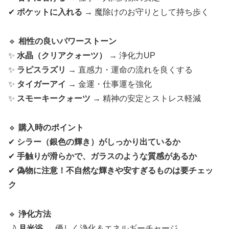
✔
ポケットに入れる
→ 魔除けのお守りとして持ち歩く
🔹
相性の良いパワーストーン
✨
水晶（クリアクォーツ）
→ 浄化力UP
✨
ラピスラズリ
→ 直感力・運命の流れを良くする
✨
タイガーアイ
→ 金運・仕事運を強化
✨
スモーキークォーツ
→ 精神の安定とストレス軽減
🔹
購入時のポイント
✔
シラー（銀色の輝き）がしっかり出ているか
✔
手触りが滑らかで、ガラスのような質感があるか
✔
偽物に注意！不自然な輝きや安すぎるものは要チェッ
ク
🔹
浄化方法
🌙
月光浴
→ 優しく浄化＆エネルギーチャージ