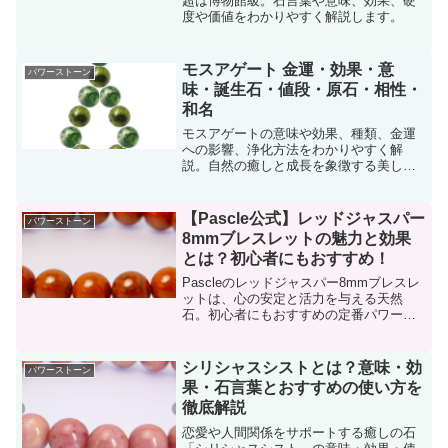
超は博物館級。石言葉や意味、効果、硬
度や価値をわかりやすく解説します。
モスアゲート 金運・効果・意
パワーストーン
味・誕生石・値段・原石・相性・
和名
モスアゲートの意味や効果、種類、金運
への影響、浄化方法をわかりやすく解
説。自然の癒しと成長を象徴する美しい
パワーストーンの魅力をお届けします。
【Pascle公式】レッドジャスパー
パワーストーン
8mmブレスレットの魅力と効果
とは？初心者にもおすすめ！
Pascleのレッドジャスパー8mmブレスレ
ットは、心の安定と活力を与える天然
石。初心者にもおすすめの定番パワース
トーンです。
シリシャスシストとは？意味・効
パワーストーン
果・石言葉とおすすめの使い方を
徹底解説
恋愛や人間関係をサポートする癒しの石