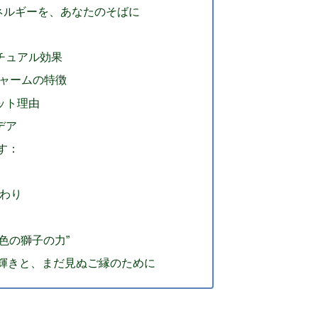
エネルギーを、あなたのそばに
リチュアル効果
ルチャームの特徴
レット理由
デア
す：
だわり
金色の獅子の力”
の輝きと、まだ見ぬご縁のために