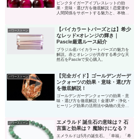
ピンクタイガーアイブレスレットの効
果・意味・選び方を徹底解説！恋愛運や
人間関係をサポートする魅力と、本物の
見分け方、浄化方法まで詳しく紹介。
【Pascle（パスクル）】で安心の購入
を！
【バイカラートパーズとは】希少
パワーストーン
なレッド×オレンジの輝き｜
Pascle厳選ルース紹介
ブラジル産バイカラートパーズの魅力を
解説。赤とオレンジが共存する希少な天
然石をPascleで安心購入。
【完全ガイド】ゴールデンガーデ
パワーストーン
ンクォーツの効果・意味・選び方
を徹底解説！
ゴールデンガーデンクォーツの効果・意
味・選び方を徹底解説！金運UP・浄化・
ヒーリング効果の活用法や偽物の見分け
方、購入時のポイントも紹介します。
エメラルド 誕生石の意味は？ 石
パワーストーン
言葉と効果は？ 魔除けになる？
エメラルドは5月の誕生石。「幸福」「希