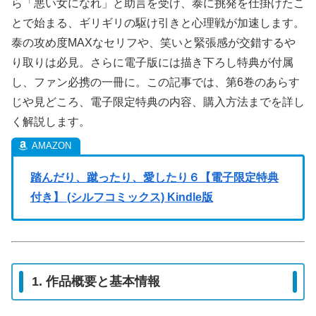
ら「悪い女になれ」と助言を受け、泰に挑発を仕掛けたこ
とで始まる、ギリギリの駆け引きと心理戦が加速します。
泰の攻め度MAXなセリフや、笑いと緊張感が交錯するや
り取りは必見。さらに電子版には描き下ろし特典が付属
し、ファン必携の一冊に。この記事では、第6巻のあらす
じや見どころ、電子限定特典の内容、購入方法までを詳し
く解説します。
踏んだり、蹴ったり、愛したり６【電子限定特典
付き】 (シルフコミックス) Kindle版
1. 作品概要と基本情報