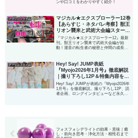
ンや口コミをわかりやすく紹介！
マジカル★エクスプローラー12巻
アマゾンプライム
【あらすじ・ネタバレ考察】獣王
リオン襲来と武術大会編スター
ト！
『マジカル★エクスプローラー12』最新
刊。獣王リオン襲来で武術大会編が始
動！瀧音の転生者の秘密と仲間の成長を
徹底解説。
Hey! Say! JUMP表紙
アマゾンプライム
『Myojo2026年1月号』徹底解説
｜撮り下ろし12P＆特集内容を完
全まとめ
Hey! Say! JUMPが表紙の『Myojo2026年
1月号』を徹底解説。撮り下ろし12P、読
者企画、ロングインタビューなど永久保
存版の魅力をわかりやすく紹介。
フォスフォシデライトの効果・意味｜癒
し・前向き思考・浄化方法・相性石まで