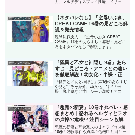
力、マルチディスプレイ性能、メリッ
ト・注意点を詳しく解説。
【ネタバレなし】『空母いぶき』
アマゾンプライム
GREAT GAME 16巻の見どころ解
説＆発売情報
艦隊決戦突入！『空母いぶき GREAT
GAME』16巻のあらすじ・感想・見どこ
ろをネタバレなしで解説します。
『怪異と乙女と神隠し 9巻』あら
アマゾンプライム
すじ・見どころ・アニメとの違い
を徹底解説！幼女化・半裸・正体
判明など展開加速！
『怪異と乙女と神隠し』第9巻のあらすじ
や見どころを紹介。幼女化、師匠の登
場、脱出劇など注目シーン満載！アニメ
との違いも！
『悪魔の新妻』10巻ネタバレ・感
アマゾンプライム
想まとめ｜怒れるヘルヴィとテオ
の貞操の危機!? 注目シーンも解
説！
悪魔の新妻と草食系夫の甘々ラブコメ第
10巻！誘拐事件や貞操の危機!? 注目シー