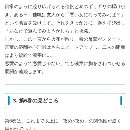
日常のように繰り広げられる佳帆と泰のギリギリの駆け引
き。ある日、佳帆は友人から「悪い女になってみれば？」
という助言を受けます。それをきっかけに、泰を呼び出し
「あなたで遊んでみようかしら」と挑発。
しかし、この一言から火花が散り、泰の反撃がスタート。
言葉の応酬や心理戦はさらにヒートアップし、二人の距離
はより複雑で濃密に…。
恋愛のようで恋愛じゃない、でも確実に胸をざわつかせる
展開が連続します。
3. 第6巻の見どころ
第6巻は、これまで以上に「攻め×攻め」の関係性が濃く
描かれています。