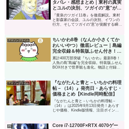
タバレ・感想まとめ｜東村の真実
とユルの決別、ツガイの“意”が覚
醒する瞬間
『黄泉のツガイ11巻』を徹底解説。東村
と影森家の会談、ユルの決別、イワンの
行方、そしてツガイの“意”が覚醒する瞬間
を考察！
ちいかわ8巻（なんか小さくてか
アマゾンプライム
わいいやつ）徹底レビュー｜島編
完全収録＆特装版ふせん付き！か
わいさと深みの進化を解説
累計400万部突破『ちいかわ』最新8巻！
人魚の島“島編”を完全収録。特装版ふせん
BOX付きで世界観も進化。物語と付録の
魅力を解説。
『ながたんと青と－いちかの料理
アマゾンプライム
帖－（14）』発売日・あらすじ・
価格まとめ【Kindle同時配信】
『ながたんと青と－いちかの料理帖－
（14）』は2025年9月13日発売！あらす
じや価格、Kindle版情報、注目ポイント
を解説します。
Core i7-12700F×RTX 4070ゲー
PC