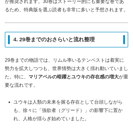
が推奨されます。30巻はストーリー的にも重要な巻であ
るため、特典版を選ぶ読者も非常に多いと予想されます。
4. 29巻までのおさらいと流れ整理
29巻までの物語では、リムル率いるテンペストは着実に
勢力を拡大しつつも、世界情勢は大きく揺れ動いていまし
た。特に、
マリアベルの暗躍とユウキの存在感の増大
が重
要な流れです。
ユウキは人類の未来を握る存在として台頭しながら
も、徐々に「強欲者（グリード）」の影響下に置か
れ、人格が揺らぎ始めていました。