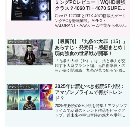
ミングPCレビュー｜WQHD最強
クラス？4060 Ti・4070 SUPER
とも比較
Core i7-12700FとRTX 4070搭載のゲーミ
ングPCを徹底解説。APEX・
VALORANT・AAAゲーム性能から4060
Ti・4070 SUPERとの違いまで比較。
【最新刊】『九条の大罪（15）』
アマゾンプライム
あらすじ・発売日・感想まとめ｜
弱肉強食の世界戦が開幕！
『九条の大罪（15）』は、法と暴力が交
錯する大麻プラント編。元自衛隊員・の
らが築く闇組織、九条が見つめる“正義の
崩壊”。真鍋昌平が描く社会派サスペンス
の新たな到達点。
2025年に読むべき必読SF小説：
アマゾンプライム
アマゾンプライムで何がトレン
ド？
2025年必読のSF小説を特集！アマゾンプ
ライムで話題のトレンド作品をピックア
ップ。近未来や宇宙冒険の魅力を堪能し
よう！