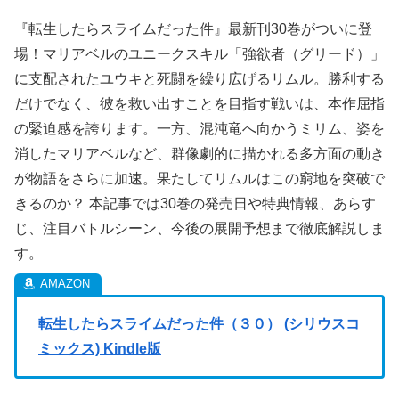
『転生したらスライムだった件』最新刊30巻がついに登
場！マリアベルのユニークスキル「強欲者（グリード）」
に支配されたユウキと死闘を繰り広げるリムル。勝利する
だけでなく、彼を救い出すことを目指す戦いは、本作屈指
の緊迫感を誇ります。一方、混沌竜へ向かうミリム、姿を
消したマリアベルなど、群像劇的に描かれる多方面の動き
が物語をさらに加速。果たしてリムルはこの窮地を突破で
きるのか？ 本記事では30巻の発売日や特典情報、あらす
じ、注目バトルシーン、今後の展開予想まで徹底解説しま
す。
転生したらスライムだった件（３０） (シリウスコ
ミックス) Kindle版