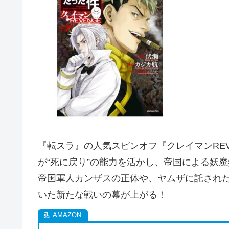
『転スラ』の人気スピンオフ『クレイマンREV
が“死に戻り”の能力を活かし、帝国による妖
帝国軍人カンザスの正体や、ヤムザに託され
いた新たな戦いの幕が上がる！