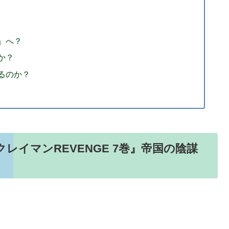
」へ？
か？
るのか？
レイマンREVENGE 7巻』帝国の陰謀
！