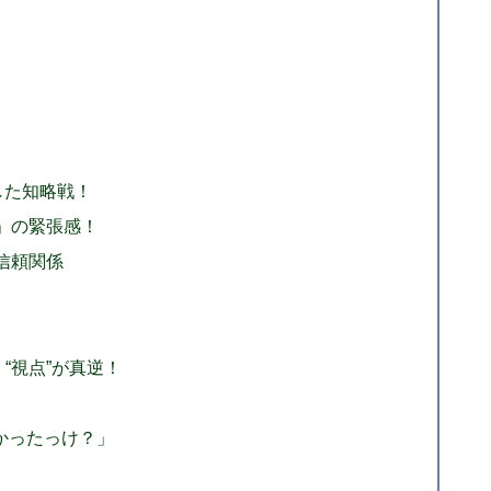
かした知略戦！
戦」の緊張感！
の信頼関係
“視点”が真逆！
かったっけ？」