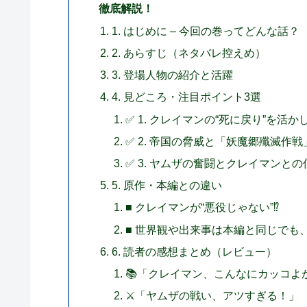
徹底解説！
1. はじめに – 今回の巻ってどんな話？
2. あらすじ（ネタバレ控えめ）
3. 登場人物の紹介と活躍
4. 見どころ・注目ポイント3選
✅ 1. クレイマンの“死に戻り”を活
✅ 2. 帝国の脅威と「妖魔郷殲滅作
✅ 3. ヤムザの奮闘とクレイマンと
5. 原作・本編との違い
■ クレイマンが“悪役じゃない”⁉
■ 世界観や出来事は本編と同じでも、
6. 読者の感想まとめ（レビュー）
📚「クレイマン、こんなにカッコよ
⚔「ヤムザの戦い、アツすぎる！」