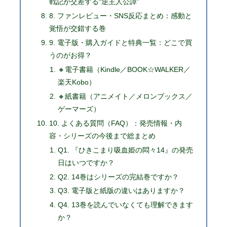
戦記が交差する“逆主人公譚”
8. ファンレビュー・SNS反応まとめ：感動と
覚悟が交錯する巻
9. 電子版・購入ガイドと特典一覧：どこで買
うのがお得？
🔸電子書籍（Kindle／BOOK☆WALKER／
楽天Kobo）
🔸紙書籍（アニメイト／メロンブックス／
ゲーマーズ）
10. よくある質問（FAQ）：発売情報・内
容・シリーズの今後まで総まとめ
Q1. 『ひきこまり吸血姫の悶々14』の発売
日はいつですか？
Q2. 14巻はシリーズの完結巻ですか？
Q3. 電子版と紙版の違いはありますか？
Q4. 13巻を読んでいなくても理解できます
か？