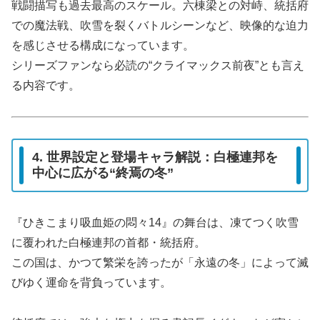
戦闘描写も過去最高のスケール。六棟梁との対峙、統括府
での魔法戦、吹雪を裂くバトルシーンなど、映像的な迫力
を感じさせる構成になっています。
シリーズファンなら必読の“クライマックス前夜”とも言え
る内容です。
4. 世界設定と登場キャラ解説：白極連邦を
中心に広がる“終焉の冬”
『ひきこまり吸血姫の悶々14』の舞台は、凍てつく吹雪
に覆われた白極連邦の首都・統括府。
この国は、かつて繁栄を誇ったが「永遠の冬」によって滅
びゆく運命を背負っています。