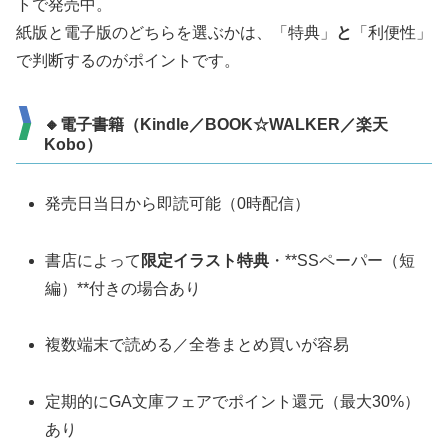
トで発売中。
紙版と電子版のどちらを選ぶかは、「特典」
と
「利便性」
で判断するのがポイントです。
🔸電子書籍（Kindle／BOOK☆WALKER／楽天
Kobo）
発売日当日から即読可能（0時配信）
書店によって
限定イラスト特典
・**SSペーパー（短
編）**付きの場合あり
複数端末で読める／全巻まとめ買いが容易
定期的にGA文庫フェアでポイント還元（最大30%）
あり