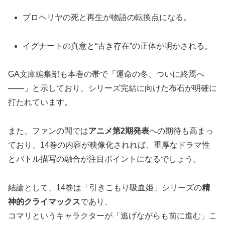
プロヘリヤの死と再生が物語の転換点になる。
イグナートの真意と“古き存在”の正体が明かされる。
GA文庫編集部も本巻の帯で「運命の冬、ついに終焉へ
――」と示しており、シリーズ完結に向けた布石が明確に
打たれています。
また、ファンの間では
アニメ第2期発表
への期待も高まっ
ており、14巻の内容が映像化されれば、重厚なドラマ性
とバトル描写の融合が注目ポイントになるでしょう。
結論として、14巻は「引きこもり吸血姫」シリーズの
精
神的クライマックス
であり、
コマリというキャラクターが「逃げながらも前に進む」こ