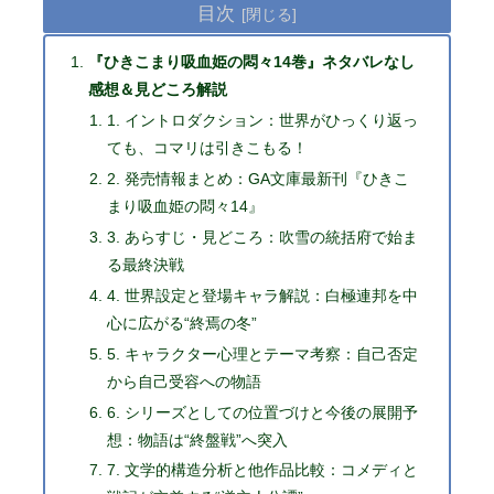
目次
『ひきこまり吸血姫の悶々14巻』ネタバレなし
感想＆見どころ解説
1. イントロダクション：世界がひっくり返っ
ても、コマリは引きこもる！
2. 発売情報まとめ：GA文庫最新刊『ひきこ
まり吸血姫の悶々14』
3. あらすじ・見どころ：吹雪の統括府で始ま
る最終決戦
4. 世界設定と登場キャラ解説：白極連邦を中
心に広がる“終焉の冬”
5. キャラクター心理とテーマ考察：自己否定
から自己受容への物語
6. シリーズとしての位置づけと今後の展開予
想：物語は“終盤戦”へ突入
7. 文学的構造分析と他作品比較：コメディと