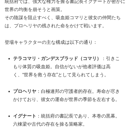
統括府では、強大な権力を握る書記長イグナートが密かに
世界の均衡を崩そうと画策。
その陰謀を阻止すべく、吸血姫コマリと彼女の仲間たち
は、プロヘリヤの残された命をかけて戦います。
登場キャラクターの主な構成は以下の通り：
テラコマリ・ガンデスブラッド（コマリ）
：引きこ
もり体質の吸血姫。自信がないが他者評価は高
く、“世界を救う存在”として見られてしまう。
プロヘリヤ
：白極連邦の守護者的存在。寿命が尽き
かけており、彼女の運命が世界の季節を左右する。
イグナート
：統括府の書記長であり、本巻の黒幕。
六棟梁や古代の存在を操る策略家。