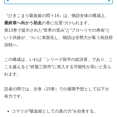
『ひきこまり吸血姫の悶々14』は、物語全体の構成上、
最終章へ向かう助走
の巻に位置づけられます。
第13巻で提示された“世界の歪み”と“プロヘリヤの寿命”と
いう伏線が、ついに表面化し、物語は全勢力が集う統括府
決戦へ。
この構成は、いわば「シリーズ前半の総決算」であり、こ
こを越えると“終盤三部作”に突入する可能性が高いと見ら
れます。
読者の間では、次巻（15巻）での展開予想として以下が
有力です。
コマリが“吸血姫としての真の力”を自覚する。