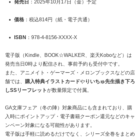
発売日
：2025年10月17日（金）予定
価格
：税込814円（紙・電子共通）
ISBN
：978-4-8156-XXXX-X
電子版（Kindle、BOOK☆WALKER、楽天Koboなど）は
発売当日0時より配信され、事前予約も受付中です。
また、アニメイト・ゲーマーズ・メロンブックスなどの店
舗では、
購入特典イラストカード
や
りいちゅ先生描き下ろ
しSSリーフレット
が数量限定で付属。
GA文庫フェア（冬の陣）対象商品にも含まれており、購
入時にポイントアップ・電子書籍クーポン還元などのキャ
ンペーン対象になる可能性があります。
電子版は手軽に読めるだけでなく、シリーズ全巻をまとめ