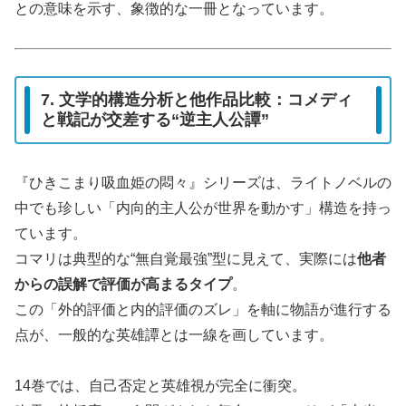
との意味を示す、象徴的な一冊となっています。
7. 文学的構造分析と他作品比較：コメディ
と戦記が交差する“逆主人公譚”
『ひきこまり吸血姫の悶々』シリーズは、ライトノベルの
中でも珍しい「内向的主人公が世界を動かす」構造を持っ
ています。
コマリは典型的な“無自覚最強”型に見えて、実際には
他者
からの誤解で評価が高まるタイプ
。
この「外的評価と内的評価のズレ」を軸に物語が進行する
点が、一般的な英雄譚とは一線を画しています。
14巻では、自己否定と英雄視が完全に衝突。