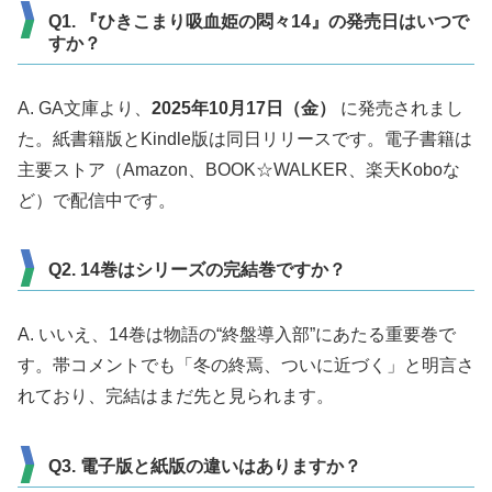
Q1. 『ひきこまり吸血姫の悶々14』の発売日はいつで
すか？
A. GA文庫より、
2025年10月17日（金）
に発売されまし
た。紙書籍版とKindle版は同日リリースです。電子書籍は
主要ストア（Amazon、BOOK☆WALKER、楽天Koboな
ど）で配信中です。
Q2. 14巻はシリーズの完結巻ですか？
A. いいえ、14巻は物語の“終盤導入部”にあたる重要巻で
す。帯コメントでも「冬の終焉、ついに近づく」と明言さ
れており、完結はまだ先と見られます。
Q3. 電子版と紙版の違いはありますか？