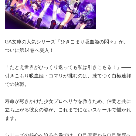
GA文庫の人気シリーズ『ひきこまり吸血姫の悶々』が、
ついに第14巻へ突入！
「たとえ世界がひっくり返っても私は引きこもる！」――
引きこもり吸血姫・コマリが挑むのは、凍てつく白極連邦
での決戦。
寿命が尽きかけた少女プロヘリヤを救うため、仲間と共に
立ち上がる彼女の姿が、これまでにないスケールで描かれ
ます。
シリーズの核心へ迫る今巻では、自己否定から自己受容へ