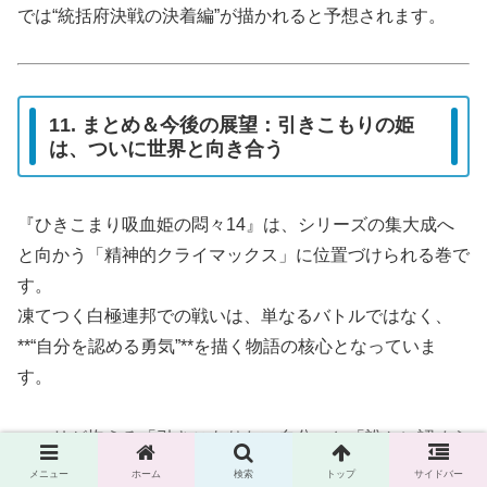
では“統括府決戦の決着編”が描かれると予想されます。
11. まとめ＆今後の展望：引きこもりの姫
は、ついに世界と向き合う
『ひきこまり吸血姫の悶々14』は、シリーズの集大成へ
と向かう「精神的クライマックス」に位置づけられる巻で
す。
凍てつく白極連邦での戦いは、単なるバトルではなく、
**“自分を認める勇気”**を描く物語の核心となっていま
す。
コマリが抱える「引きこもりたい自分」と「誰かに認めら
れたい自分」という矛盾は、多くの読者が共感できる現代
メニュー
ホーム
検索
トップ
サイドバー