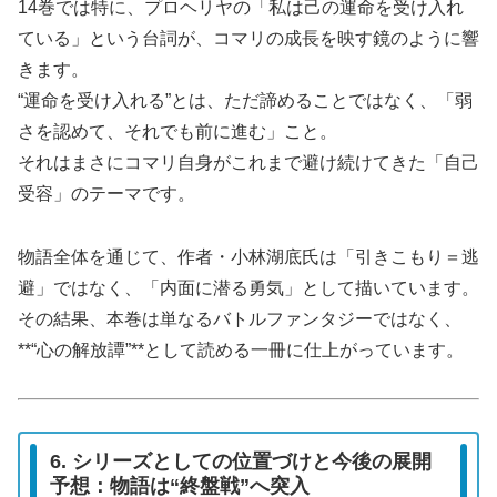
14巻では特に、プロヘリヤの「私は己の運命を受け入れ
ている」という台詞が、コマリの成長を映す鏡のように響
きます。
“運命を受け入れる”とは、ただ諦めることではなく、「弱
さを認めて、それでも前に進む」こと。
それはまさにコマリ自身がこれまで避け続けてきた「自己
受容」のテーマです。
物語全体を通じて、作者・小林湖底氏は「引きこもり＝逃
避」ではなく、「内面に潜る勇気」として描いています。
その結果、本巻は単なるバトルファンタジーではなく、
**“心の解放譚”**として読める一冊に仕上がっています。
6. シリーズとしての位置づけと今後の展開
予想：物語は“終盤戦”へ突入