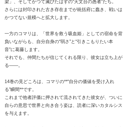
梁」、そしてかつて滅びたはずの“天文台の愚者”たち。
さらには封印された古き存在までが統括府に蠢き、戦いは
かつてない規模へと拡大します。
一方のコマリは、「世界を救う吸血姫」としての宿命を背
負いながらも、自分自身の“弱さ”と“引きこもりたい本
音”に葛藤します。
それでも、仲間たちが信じてくれる限り、彼女は立ち上が
る――。
14巻の見どころは、コマリの**“自分の価値を受け入れ
る”瞬間**です。
これまで他者評価に押されて流されてきた彼女が、ついに
自らの意思で世界と向き合う姿は、読者に深いカタルシス
を与えます。