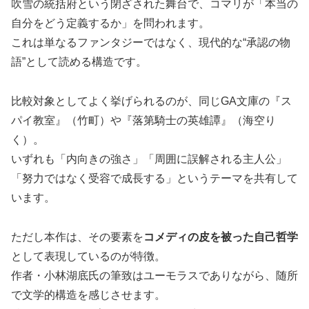
吹雪の統括府という閉ざされた舞台で、コマリが「本当の
自分をどう定義するか」を問われます。
これは単なるファンタジーではなく、現代的な“承認の物
語”として読める構造です。
比較対象としてよく挙げられるのが、同じGA文庫の『ス
パイ教室』（竹町）や『落第騎士の英雄譚』（海空り
く）。
いずれも「内向きの強さ」「周囲に誤解される主人公」
「努力ではなく受容で成長する」というテーマを共有して
います。
ただし本作は、その要素を
コメディの皮を被った自己哲学
として表現しているのが特徴。
作者・小林湖底氏の筆致はユーモラスでありながら、随所
で文学的構造を感じさせます。