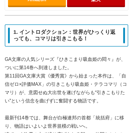
1. イントロダクション：世界がひっくり返
っても、コマリは引きこもる！
GA文庫の人気シリーズ『ひきこまり吸血姫の悶々』が、
ついに第14巻へ到達しました。
第11回GA文庫大賞《優秀賞》から始まった本作は、「自
信ゼロ×評価MAX」の引きこもり吸血姫・テラコマリ（コ
マリ）が、意図せぬ大出世を遂げながらも“引きこもりた
い”という信念を曲げずに奮闘する物語です。
最新刊14巻では、舞台が白極連邦の首都「統括府」に移
り、物語はいよいよ世界規模の戦いへ。