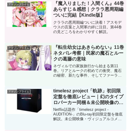
『魔入りました！入間くん』44巻
アマゾンプライム
あらすじ＆感想｜クララ悪周期編
ついに完結【Kindle版】
クララの悪周期編ついに決着！アスモデ
ウスの言葉と入間軍の絆に注目。第44巻
の見どころをわかりやすく解説。
『転生幼女はあきらめない』11巻
アマゾンプライム
ネタバレ考察｜民家の魔石とルー
クの葛藤の意味
ネヴィルでの家族旅行から始まる第11
巻。リアとルークの初めての衝突、魔石
の秘密、新たな事件、そしてファーラン
ドへ――成長と絆が深まる感動の章。
timelesz project「軌跡」初回限
アマゾンプライム
定盤を徹底レビュー｜幻のタイプ
ロパーカー同梱＆未公開映像の価
値とは
Netflix話題作「timelesz project -
AUDITION-」のBlu-ray初回限定盤を徹底
解説。未公開映像・ヴィジュアルコメン
タリーに加え、即完売した幻のタイプロ
パーカー同梱の価値を詳しくレビュー。