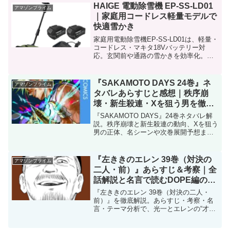
HAIGE 電動除雪機 EP-SS-LD01
アマゾンプライム
｜家庭用コードレス軽量モデルで
快適雪かき
家庭用電動除雪機EP-SS-LD01は、軽量・
コードレス・マキタ18Vバッテリー対
応。玄関前や通路の雪かきを効率化。静
音・排気ゼロで初めての除雪機にも最適
です。
『SAKAMOTO DAYS 24巻』ネ
アマゾンプライム
タバレあらすじと感想｜秩序崩
壊・新生殺連・Xを狙う男を徹底
解説
『SAKAMOTO DAYS』24巻ネタバレ解
説。秩序崩壊と新生殺連の動向、Xを狙う
男の正体、名シーンや次巻展開予想まで
徹底紹介！
『左ききのエレン 39巻（対決の
アマゾンプライム
二人・前）』あらすじ＆考察｜全
話解説と名言で読むDOPE編の核
心
『左ききのエレン 39巻（対決の二人・
前）』を徹底解説。あらすじ・考察・名
言・テーマ分析で、光一とエレンの“才能
と現実”の対決に迫る。