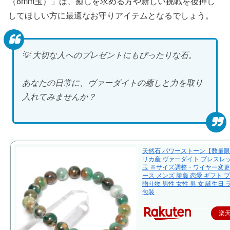
（8mm玉）」は、癒しを求める方や新しい挑戦を後押し
してほしい方に最適なお守りアイテムとなるでしょう。
💡 大切な人へのプレゼントにもぴったりな石。
あなたの日常に、ヴァーダイトの癒しと力を取り
入れてみませんか？
天然石 パワーストーン【数量限
リカ産 ヴァーダイト ブレスレ
玉 ※サイズ調整・ワイヤー変
ース メンズ 勝負 恋愛 ギフト 
贈り物 男性 女性 男 女 誕生日
包装
楽