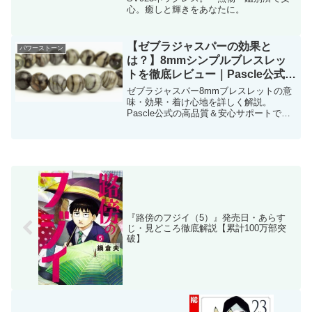
心。癒しと輝きをあなたに。
【ゼブラジャスパーの効果と
パワーストーン
は？】8mmシンプルブレスレッ
トを徹底レビュー｜Pascle公式品
質で安心
ゼブラジャスパー8mmブレスレットの意
味・効果・着け心地を詳しく解説。
Pascle公式の高品質＆安心サポートで初
めての方にもおすすめ。
『路傍のフジイ（5）』発売日・あらす
じ・見どころ徹底解説【累計100万部突
破】