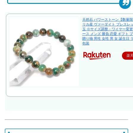
天然石 パワーストーン【数量限
リカ産 ヴァーダイト ブレスレ
玉 ※サイズ調整・ワイヤー変
ース メンズ 勝負 恋愛 ギフト 
贈り物 男性 女性 男 女 誕生日
包装
楽