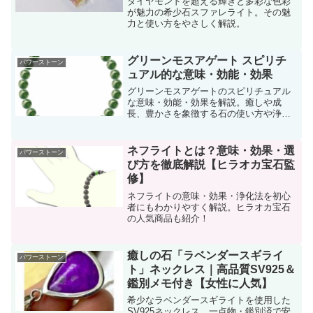
ダイヤモンドを超える輝きと多彩な色彩
が魅力の希少石スファレライト。その魅
力と使い方をやさしく解説。
グリーンモスアゲート スピリチ
パワーストーン
ュアル的な意味・効能・効果
グリーンモスアゲートのスピリチュアル
な意味・効能・効果を解説。癒しや成
長、豊かさを象徴する石の使い方や浄化
方法も詳しく紹介します。
ネフライトとは？意味・効果・選
パワーストーン
び方を徹底解説【ヒラオカ宝石監
修】
ネフライトの意味・効果・浄化法を初心
者にもわかりやすく解説。ヒラオカ宝石
の人気商品も紹介！
癒しの石「ラベンダースギライ
パワーストーン
ト」ネックレス｜高品質SV925＆
鑑別メモ付き【女性に人気】
希少なラベンダースギライトを使用した
SV925ネックレス。一点物・鑑別済で安