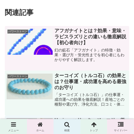
関連記事
アフガナイトとは？効果・意味・
パワーストーン
ラピスラズリとの違いも徹底解説
【初心者向け】
幻の鉱石「アフガナイト」の特徴・効
果・選び方・蛍光性までを初心者にもわ
かりやすく解説します。
ターコイズ（トルコ石）の効果と
パワーストーン
は？仕事運・成功運を高める最強
のお守り
「ターコイズ（トルコ石）」の仕事運・
成功運への効果を徹底解説！産地ごとの
種類や選び方、浄化方法、口コミ・体験
談も紹介。ブレスレットで運気アップを
目指そう！
Hariquaハリックァジュエリー徹
パワーストーン
底解説｜話題のスピリチュアルジ
メニュー
ホーム
検索
トップ
サイドバー
ュエリーで癒しと輝きを