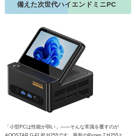
備えた次世代ハイエンドミニPC
「小型PCは性能が弱い」――そんな常識を覆すのが
AOOSTAR G-FLIP H255です。最新のRyzen 7 H255と