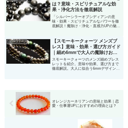
は？意味・スピリチュアルな効
果・浄化方法を徹底解説
「シルバーシラーオブシディアンの意
味・効果・スピリチュアルなパワーを徹
底解説！魔除け・浄化・直感力UPの魅力
とは？相性の良いパワーストーンや浄化
方法、購入のポイントも紹介します。」
【スモーキークォーツ メンズブ
パワーストーン
レス】意味・効果・選び方ガイド
｜細め6mmで大人の魔除けお守
りに！
スモーキークォーツのメンズ細めブレス
レットを紹介。意味や効果、選び方まで
徹底解説。大人に似合う6mmデザインで
魔除け・厄除けにも最適！
オレンジカーネリアンの意味と効果｜恋
愛・仕事運UPにおすすめの理由とは？