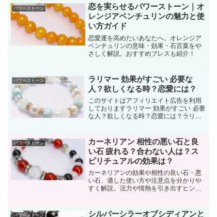
恋を実らせるパワーストーン｜オ
パワーストーン
レンジアベンチュリンの魅力と使
い方ガイド
恋愛運を高めたいあなたへ。オレンジア
ベンチュリンの意味・効果・石言葉をや
さしく解説。おすすめブレスも紹介！
ラリマー 効果がすごい 必要な
パワーストーン
人？欲しくなる時？恋愛には？
このサイトはアフィリエイト広告を利用
しておりますラリマー 効果がすごい 必要
な人？欲しくなる時？恋愛には？ラリマ
ーは「愛と平和」を象徴する美しい青色
のパワーストーンで、心を穏やかにし癒
しを与える効果があるとされています。
カーネリアン 相性の悪い石と良
パワーストーン
そのエネルギーは、ス...
い石 疲れる？合わない人は？ス
ピリチュアルの効果は？
カーネリアンの効果や相性の良い石・悪
い石、適した使い方や注意点を分かりや
すく解説。活力や情熱を引き出すヒント
が満載です！
シルバーシラーオブシディアンと
パワーストーン