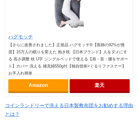
ハグモッチ
【さらに改善されました】正規品 ハグモッチ®【医師の92%が推
奨】15万人の眠りを変えた 抱き枕 【日本ブランド】人をダメにす
る 高さ調整 枕 U字 シングルベッドで使える【肩・首・腰をサポー
ト】カバー 洗える 補充綿550g付【独自技術×ぐるりファスナー】
お手入れ簡単
Amazon
楽天
コインランドリーで洗える日本製敷布団をお勧めする理由
とは？