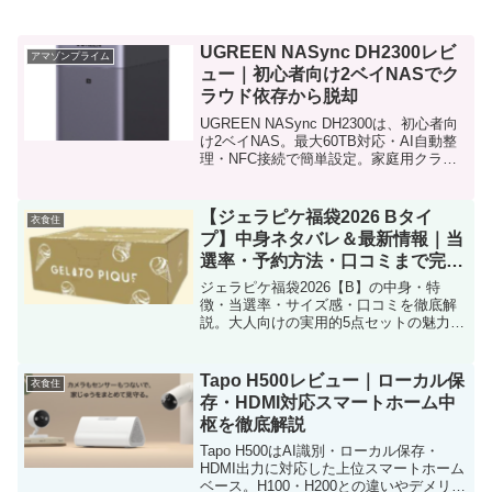
UGREEN NASync DH2300レビ
アマゾンプライム
ュー｜初心者向け2ベイNASでク
ラウド依存から脱却
UGREEN NASync DH2300は、初心者向
け2ベイNAS。最大60TB対応・AI自動整
理・NFC接続で簡単設定。家庭用クラウ
ド代替に最適な高コスパモデル。
【ジェラピケ福袋2026 Bタイ
衣食住
プ】中身ネタバレ＆最新情報｜当
選率・予約方法・口コミまで完全
ガイド
ジェラピケ福袋2026【B】の中身・特
徴・当選率・サイズ感・口コミを徹底解
説。大人向けの実用的5点セットの魅力を
わかりやすく紹介します。
Tapo H500レビュー｜ローカル保
衣食住
存・HDMI対応スマートホーム中
枢を徹底解説
Tapo H500はAI識別・ローカル保存・
HDMI出力に対応した上位スマートホーム
ベース。H100・H200との違いやデメリッ