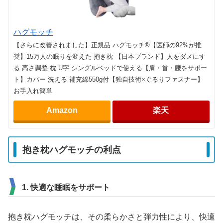
ハグモッチ
【さらに改善されました】正規品 ハグモッチ®【医師の92%が推
奨】15万人の眠りを変えた 抱き枕 【日本ブランド】人をダメにす
る 高さ調整 枕 U字 シングルベッドで使える【肩・首・腰をサポー
ト】カバー 洗える 補充綿550g付【独自技術×ぐるりファスナー】
お手入れ簡単
Amazon
楽天
抱き枕ハグモッチの利点
1. 快適な睡眠をサポート
抱き枕ハグモッチは、その柔らかさと弾力性により、快適