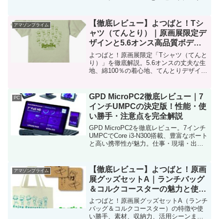
ト、どんな人におすすめかを徹底解説し
ます。
【徹底レビュー】よつばと！Tシ
アマゾンプライム
ャツ（てんとり）｜原画展限定デ
ザインと5.6オンス高品質ボディ
を詳しく解説
よつばと！原画展限定「Tシャツ（てんと
り）」を徹底解説。5.6オンスの丈夫な生
地、綿100％の着心地、てんとりデザイン
の魅力まで詳しく紹介します。
GPD MicroPC2徹底レビュー｜7
PC
インチUMPCの決定版！性能・使
い勝手・注意点を完全解説
GPD MicroPC2を徹底レビュー。7インチ
UMPCでCore i3-N300搭載、豊富なポート
と高い携帯性が魅力。仕事・現場・出張
に最適な小型Windows機の実力を解説
【徹底レビュー】よつばと！原画
アマゾンプライム
展グッズセットA｜ランチバッグ
＆コルクコースターの魅力と使い
勝手を解説
よつばと！原画展グッズセットA（ランチ
バッグ＆コルクコースター）の特徴や使
い勝手、素材、収納力、活用シーンまで