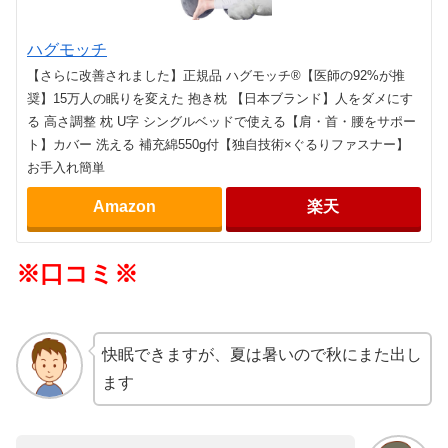
ハグモッチ
【さらに改善されました】正規品 ハグモッチ®【医師の92%が推
奨】15万人の眠りを変えた 抱き枕 【日本ブランド】人をダメにす
る 高さ調整 枕 U字 シングルベッドで使える【肩・首・腰をサポー
ト】カバー 洗える 補充綿550g付【独自技術×ぐるりファスナー】
お手入れ簡単
Amazon
楽天
※口コミ※
快眠できますが、夏は暑いので秋にまた出し
ます