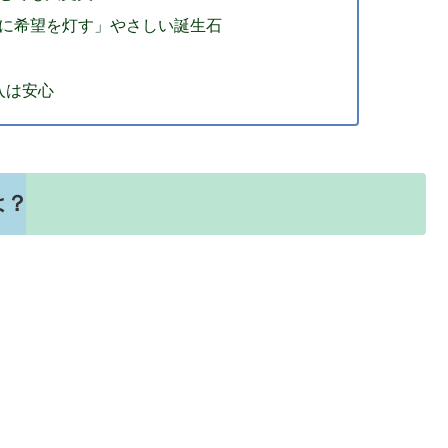
心に希望を灯す」やさしい誕生石
購入は安心
は？