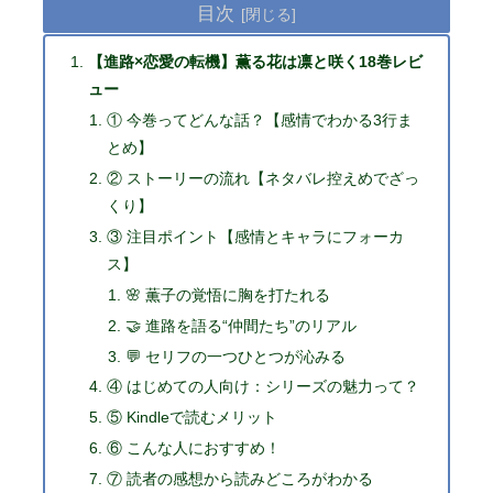
目次
【進路×恋愛の転機】薫る花は凛と咲く18巻レビ
ュー
① 今巻ってどんな話？【感情でわかる3行ま
とめ】
② ストーリーの流れ【ネタバレ控えめでざっ
くり】
③ 注目ポイント【感情とキャラにフォーカ
ス】
🌸 薫子の覚悟に胸を打たれる
🤝 進路を語る“仲間たち”のリアル
💬 セリフの一つひとつが沁みる
④ はじめての人向け：シリーズの魅力って？
⑤ Kindleで読むメリット
⑥ こんな人におすすめ！
⑦ 読者の感想から読みどころがわかる