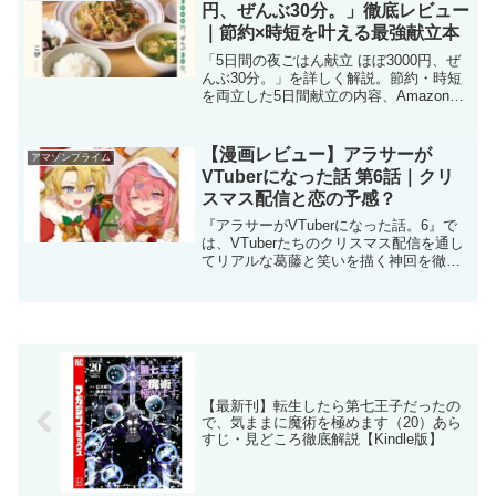
円、ぜんぶ30分。」徹底レビュー
｜節約×時短を叶える最強献立本
「5日間の夜ごはん献立 ほぼ3000円、ぜ
んぶ30分。」を詳しく解説。節約・時短
を両立した5日間献立の内容、Amazon限
定特典、向いている人をわかりやすく紹
介します。
【漫画レビュー】アラサーが
アマゾンプライム
VTuberになった話 第6話｜クリ
スマス配信と恋の予感？
『アラサーがVTuberになった話。6』で
は、VTuberたちのクリスマス配信を通し
てリアルな葛藤と笑いを描く神回を徹底
解説！
【最新刊】転生したら第七王子だったの
で、気ままに魔術を極めます（20）あら
すじ・見どころ徹底解説【Kindle版】