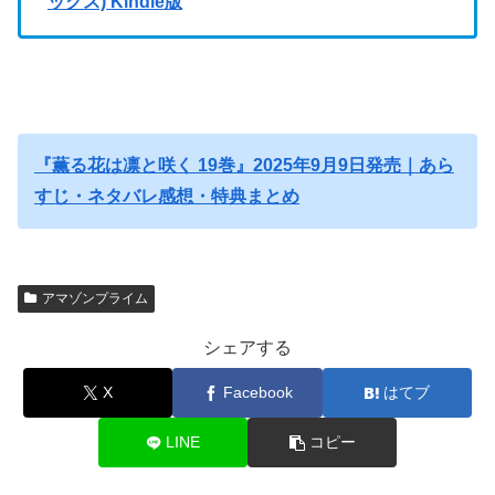
ックス) Kindle版
『薫る花は凛と咲く 19巻』2025年9月9日発売｜あら
すじ・ネタバレ感想・特典まとめ
アマゾンプライム
シェアする
X
Facebook
はてブ
LINE
コピー