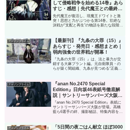
して侵略戦争を始める14巻』あら
すじ・感想｜先代魔王との最終決
戦が描く“支配の終焉”
先代魔王が復活し、現魔王ドワイトと激
突！思想と力がぶつかる第14巻。壮絶な
決戦が“支配と再生”の物語を新たな段階へ
導く。
【最新刊】『九条の大罪（15）』
アマゾンプライム
あらすじ・発売日・感想まとめ｜
弱肉強食の世界戦が開幕！
『九条の大罪（15）』は、法と暴力が交
錯する大麻プラント編。元自衛隊員・の
らが築く闇組織、九条が見つめる“正義の
崩壊”。真鍋昌平が描く社会派サスペンス
の新たな到達点。
『anan No.2470 Special
アマゾンプライム
Edition』日向坂46表紙号徹底解
説｜サントリーサンバーズ大阪・
高橋藍ら6選手が語るチームの絆
『anan No.2470 Special Edition』表紙に
サントリーサンバーズ大阪が登場。高橋
藍ら6選手の絆、撮影秘話、特集内容を徹
底解説。チームの魅力を深掘り！
「5日間の夜ごはん献立 ほぼ3000
アマゾンプライム