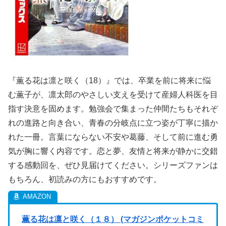
『薫る花は凛と咲く（18）』では、卒業を前に将来に悩
む薫子が、凛太郎のやさしい支えを受けて産婦人科医を目
指す決意を固めます。勉強会で集まった仲間たちもそれぞ
れの進路と向き合い、青春の分岐点に立つ姿が丁寧に描か
れた一冊。言葉にならない不安や葛藤、そして前に進む勇
気が胸に響く内容です。恋と夢、友情と将来が静かに交錯
する感動回を、ぜひ見届けてください。シリーズファンは
もちろん、初読みの方にもおすすめです。
薫る花は凛と咲く（１８） (マガジンポケットコミ