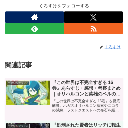
くろすけをフォローする
くろすけ
関連記事
『この世界は不完全すぎる 16
アマゾンプライム
巻』あらすじ・感想・考察まとめ
｜オリハルコンと英雄のベルの試
練
『この世界は不完全すぎる 16巻』を徹底
解説。ハガのオリハルコン探索やニコラ
の試練、ラストクエストへの布石を紹
介。
『処刑された賢者はリッチに転生
アマゾンプライム