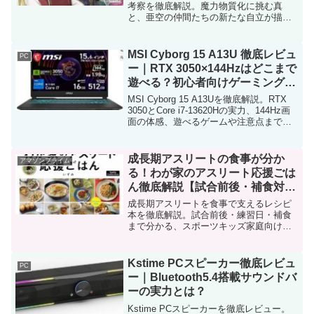
考察を徹底解説。魔力物質化に挑む真
と、亜空の仲間たちの新たな自立が描か
れる転換の巻。
MSI Cyborg 15 A13U 徹底レビュ
PC
ー｜RTX 3050×144Hzはどこまで
遊べる？初心者向けゲーミングノ
ート評価
MSI Cyborg 15 A13Uを徹底解説。RTX
3050とCore i7-13620Hの実力、144Hz画
面の体感、遊べるゲームや注意点まで購
入前に整理します。
成長期アスリートの食事が分か
アマゾンプライム
る！わが家のアスリート応援ごは
ん徹底解説【試合前後・補食対
応】
成長期アスリートを食事で支えるレシピ
本を徹底解説。試合前後・練習日・補食
まで分かる、スポーツキッズ家庭向け実
践ごはん。
Kstime PCスピーカー徹底レビュ
PC
ー｜Bluetooth5.4搭載サウンドバ
ーの実力とは？
Kstime PCスピーカーを徹底レビュー。