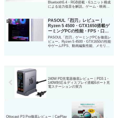
Bluetooth5.4・RGB搭載・6ユニット構成
による迫力低音を解説。ゲーム・映画・
Switch用途にもおすすめの高コスパサウ
ンドバー。
PASOUL「烈刃」レビュー｜
PC
Ryzen 5 4500・GTX1650搭載ゲ
ーミングPCの性能・FPS・口コ
ミを徹底解説
PASOUL「烈刃」ゲーミングPCを徹底レ
ビュー。Ryzen 5 4500・GTX1650の性能
やゲームFPS、動画編集性能、メモリ
8GB・SSD256GBの実力、口コミ、メリ
ット・デメリットまで詳しく解説しま
す。
240W PD充電器徹底レビュー｜PD3.1・
140W対応＆ディスプレイ搭載6ポート充
電ステーションの実力
Ottocast P3 Pro徹底レビュー｜CarPlay