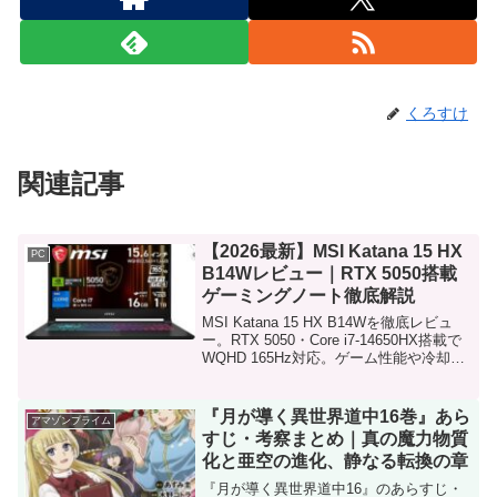
くろすけ
関連記事
【2026最新】MSI Katana 15 HX
PC
B14Wレビュー｜RTX 5050搭載
ゲーミングノート徹底解説
MSI Katana 15 HX B14Wを徹底レビュ
ー。RTX 5050・Core i7-14650HX搭載で
WQHD 165Hz対応。ゲーム性能や冷却性
能、動画編集用途まで詳しく解説。
『月が導く異世界道中16巻』あら
アマゾンプライム
すじ・考察まとめ｜真の魔力物質
化と亜空の進化、静なる転換の章
『月が導く異世界道中16』のあらすじ・