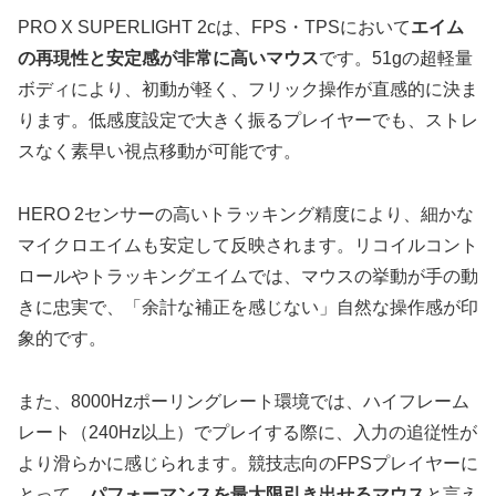
PRO X SUPERLIGHT 2cは、FPS・TPSにおいて
エイム
の再現性と安定感が非常に高いマウス
です。51gの超軽量
ボディにより、初動が軽く、フリック操作が直感的に決ま
ります。低感度設定で大きく振るプレイヤーでも、ストレ
スなく素早い視点移動が可能です。
HERO 2センサーの高いトラッキング精度により、細かな
マイクロエイムも安定して反映されます。リコイルコント
ロールやトラッキングエイムでは、マウスの挙動が手の動
きに忠実で、「余計な補正を感じない」自然な操作感が印
象的です。
また、8000Hzポーリングレート環境では、ハイフレーム
レート（240Hz以上）でプレイする際に、入力の追従性が
より滑らかに感じられます。競技志向のFPSプレイヤーに
とって、
パフォーマンスを最大限引き出せるマウス
と言え