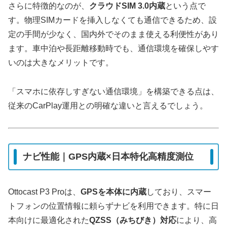
さらに特徴的なのが、
クラウドSIM 3.0内蔵
という点で
す。物理SIMカードを挿入しなくても通信できるため、設
定の手間が少なく、国内外でそのまま使える利便性があり
ます。車中泊や長距離移動時でも、通信環境を確保しやす
いのは大きなメリットです。
「スマホに依存しすぎない通信環境」を構築できる点は、
従来のCarPlay運用との明確な違いと言えるでしょう。
ナビ性能｜GPS内蔵×日本特化高精度測位
Ottocast P3 Proは、
GPSを本体に内蔵
しており、スマー
トフォンの位置情報に頼らずナビを利用できます。特に日
本向けに最適化された
QZSS（みちびき）対応
により、高