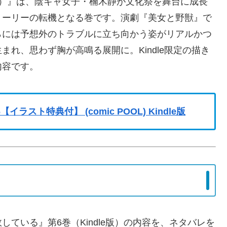
6）』は、陰キャ女子・楠木静が文化祭を舞台に成長
トーリーの転機となる巻です。演劇『美女と野獣』で
らには予想外のトラブルに立ち向かう姿がリアルかつ
れ、思わず胸が高鳴る展開に。Kindle限定の描き
内容です。
スト特典付】 (comic POOL) Kindle版
ている』第6巻（Kindle版）の内容を、ネタバレを