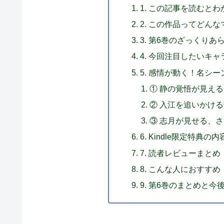
1. この記事を読むと
2. この作品ってどん
3. 第6巻のざっくり
4. 今回注目したいキ
5. 感情が動く！名シ
① 静の覚悟が見え
② 入江を追いかけ
③ 志月が見せる、
6. Kindle限定特典の
7. 読者レビューまと
8. こんな人におすすめ
9. 第6巻のまとめと