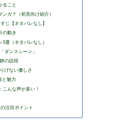
わかること
なマンガ？（初見向け紹介）
あらすじ【ネタバレなし】
ャラの動き
ーン3選（ネタバレなし）
る「ダンスシーン」
る静の説得
さりげない優しさ
内容と魅力
め：こんな声が多い！
今後の注目ポイント