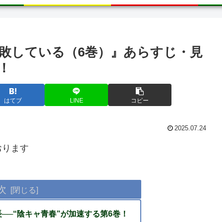
敗している（6巻）』あらすじ・見
！
はてブ
LINE
コピー
2025.07.24
おります
次
──“陰キャ青春”が加速する第6巻！