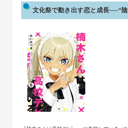
文化祭で動き出す恋と成長──“陰