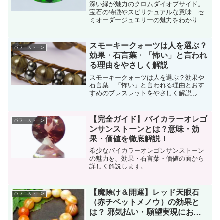
深い緑が魅力のクロムダイオプサイド。
宝石の特徴やスピリチュアルな意味、セ
ミオーダージュエリーの魅力をわかりや
すく解説。
スモーキークォーツは人を選ぶ？
パワーストーン
効果・石言葉・「怖い」と言われ
る理由をやさしく解説
スモーキークォーツは人を選ぶ？効果や
石言葉、「怖い」と言われる理由とおす
すめのブレスレットをやさしく解説しま
す。
【完全ガイド】バイカラーオレゴ
パワーストーン
ンサンストーンとは？意味・効
果・価値を徹底解説！
希少なバイカラーオレゴンサンストーン
の魅力を、効果・石言葉・価値の面から
詳しく解説します。
【魔除け＆開運】レッド天眼石
パワーストーン
（赤チベットメノウ）の効果と
は？ 邪気払い・願望実現におす