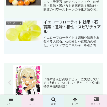
すめ！
レッド天眼石（赤チベットメノウ）の効
果・意味・選び方を徹底解説！魔除け・
開運のパワーストーンの浄化方法や相性
の良い組み合わせ、ブレスレットの購入
ポイントも紹介！
イエローフローライト 効果・石
パワーストーン
言葉・意味・相性・スピリチュア
ル
イエローフローライトは調和や知恵を象
徴する天然石。心の癒しや直感力の強
化、ポジティブなエネルギーを引き寄せ
る効果が期待されます。
『楠木さんは高校デビューに失敗してい
る（6巻）』あらすじ・見どころ・Kindle
特典を徹底解説！
メニュー
ホーム
検索
トップ
サイドバー