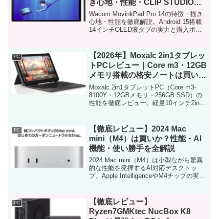
き心地・性能・CLIP STUDIO動
作を詳しく解説
Wacom MovinkPad Pro 14の特徴・描き
心地・性能を徹底解説。Android 15搭載
14インチOLED液タブの実力と購入ポイ
ントを詳しく紹介。
【2026年】Moxalc 2in1タブレッ
PC
トPCレビュー｜Core m3・12GB
メモリ搭載の格安ノートは買い？
性能・評判を徹底解説
Moxalc 2in1タブレットPC（Core m3-
8100Y・12GBメモリ・256GB SSD）の
性能を徹底レビュー。軽量10インチ2in1
ノートの実力やメリット・デメリット、
他モデル比較、向いている人までわかり
やすく解説します。
【徹底レビュー】2024 Mac
PC
mini（M4）は買いか？性能・AI
機能・使い勝手を全解説
2024 Mac mini（M4）は小型ながら驚異
的な性能を発揮するAI対応デスクトッ
プ。Apple IntelligenceやM4チップの実
力、クリエイティブ用途の快適性まで徹
底レビューします。
【徹底レビュー】
PC
Ryzen7GMKtec NucBox K8