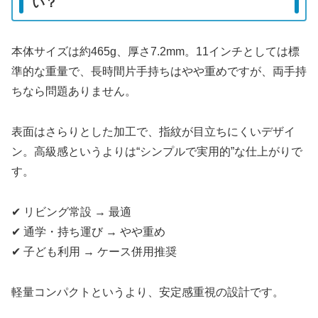
い？
本体サイズは約465g、厚さ7.2mm。11インチとしては標
準的な重量で、長時間片手持ちはやや重めですが、両手持
ちなら問題ありません。
表面はさらりとした加工で、指紋が目立ちにくいデザイ
ン。高級感というよりは“シンプルで実用的”な仕上がりで
す。
✔ リビング常設 → 最適
✔ 通学・持ち運び → やや重め
✔ 子ども利用 → ケース併用推奨
軽量コンパクトというより、安定感重視の設計です。