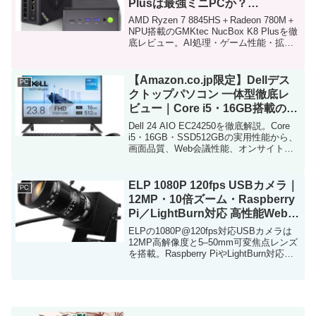
Plusは最強ミニPCか？
8845HS・780M・NPU搭載の実
AMD Ryzen 7 8845HS＋Radeon 780M＋
力
NPU搭載のGMKtec NucBox K8 Plusを徹
底レビュー。AI処理・ゲーム性能・拡張
性・冷却力を検証し、最強ミニPCの実力
を詳しく解説します。
【Amazon.co.jp限定】Dellデス
PC
クトップパソコン 一体型徹底レ
ビュー｜Core i5・16GB搭載の一
体型PCを仕事・普段使いで検証
Dell 24 AIO EC24250を徹底解説。Core
i5・16GB・SSD512GBの実用性能から、
画面品質、Web会議性能、オンサイト修
理まで詳しく紹介。
ELP 1080P 120fps USBカメラ｜
PC
12MP・10倍ズーム・Raspberry
Pi／LightBurn対応 高性能Webカ
メラ
ELPの1080P@120fps対応USBカメラは
12MP高解像度と5–50mm可変焦点レンズ
を搭載。Raspberry PiやLightBurn対応
で、産業・監視・研究用途に最適です。