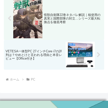
怪獣自衛隊22巻ネタバレ解説｜核使用の
真実と国際部隊の対立…シリーズ最大転
換点を徹底考察
VETESA一体型PC 27インチCore i7の評
判は？やめとけと言われる理由と本音レ
ビュー【Office付き】
ホーム
PC