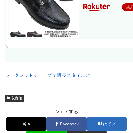
楽
シークレットシューズで脚長スタイルに
衣食住
シェアする
X
Facebook
はてブ