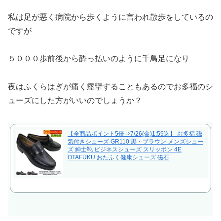
私は足が悪く病院から歩くように言われ散歩をしているの
ですが
５０００歩前後から酔っ払いのように千鳥足になり
夜はふくらはぎが痛く痙攣することもあるのでお多福のシ
ューズにした方がいいのでしょうか？
【全商品ポイント5倍⇒7/26(金)1:59迄】 お多福 磁
気付きシューズ GR110 黒・ブラウン メンズシュー
ズ 紳士靴 ビジネスシューズ スリッポン 4E
OTAFUKU おたふく健康シューズ 磁石