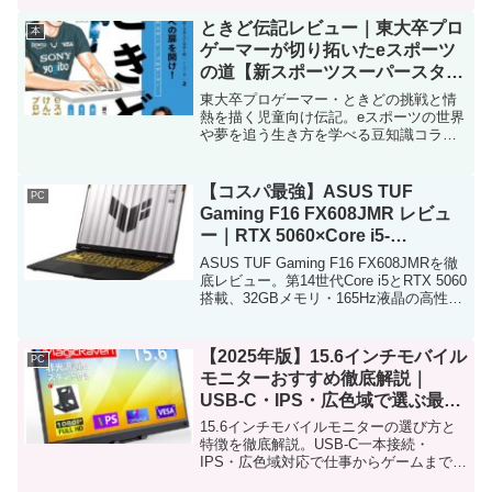
しあわせ家族生活の病みつきになるドラ
イ納豆は...
ときど伝記レビュー｜東大卒プロ
本
ゲーマーが切り拓いたeスポーツ
の道【新スポーツスーパースター
伝】
東大卒プロゲーマー・ときどの挑戦と情
熱を描く児童向け伝記。eスポーツの世界
や夢を追う生き方を学べる豆知識コラム
付きで、子どもにも読みやすい一冊。
【コスパ最強】ASUS TUF
PC
Gaming F16 FX608JMR レビュ
ー｜RTX 5060×Core i5-
14450HX×32GBメモリの実力を
ASUS TUF Gaming F16 FX608JMRを徹
徹底検証！
底レビュー。第14世代Core i5とRTX 5060
搭載、32GBメモリ・165Hz液晶の高性能
ゲーミングノート。性能・冷却・コスパ
を検証。
【2025年版】15.6インチモバイル
PC
モニターおすすめ徹底解説｜
USB-C・IPS・広色域で選ぶ最強
モデル
15.6インチモバイルモニターの選び方と
特徴を徹底解説。USB-C一本接続・
IPS・広色域対応で仕事からゲームまで快
適に使える最適モデルを紹介します。