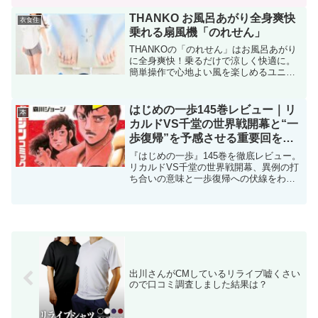
THANKO お風呂あがり全身爽快
衣食住
乗れる扇風機「のれせん」
THANKOの「のれせん」はお風呂あがり
に全身爽快！乗るだけで涼しく快適に。
簡単操作で心地よい風を楽しめるユニー
クな扇風機です。
はじめの一歩145巻レビュー｜リ
本
カルドVS千堂の世界戦開幕と“一
歩復帰”を予感させる重要回を徹
底考察
『はじめの一歩』145巻を徹底レビュー。
リカルドVS千堂の世界戦開幕、異例の打
ち合いの意味と一歩復帰への伏線をわか
りやすく考察。
出川さんがCMしているリライブ嘘くさい
ので口コミ調査しました結果は？