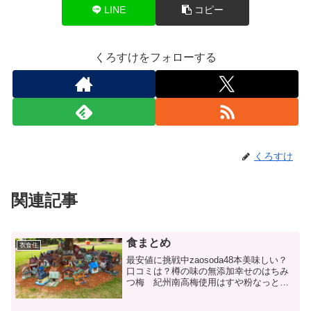
LINE
コピー
くろすけをフォローする
くろすけ
関連記事
食まとめ
衣食住
最安値に挑戦中zaosoda48本美味しい？
口コミは？樽の味の無添加幸せのはちみ
つ梅 紀州南高梅使用はすや粉なっとう
の効果や口コミやレシピは？AIVICKの宅
配食サービスはミールキットより良い？