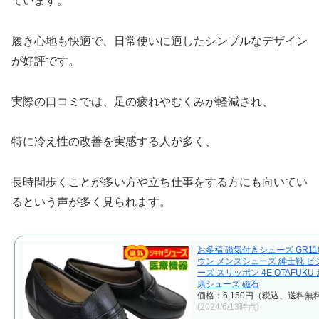
ています。
履き心地も快適で、日常使いに適したシンプルなデザイン
が好評です。
実際の口コミでは、足の疲れやむくみが軽減され、
特に冷え性の改善を実感する人が多く、
長時間歩くことが多い方や立ち仕事をする方にも向いてい
るという声が多く見られます。
お多福 磁気付きシューズ GR11
ウン メンズシューズ 紳士靴 
ーズ スリッポン 4E OTAFUK
康シューズ 磁石
価格：6,150円（税込、送料無料
(2024/6/13時点)