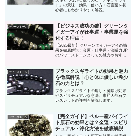
天使とつながる癒しの石「アポフィライ
ト」の意味・効果・使い方・石言葉を初
心者にもわかりやすく解説。
【ビジネス成功の鍵】グリーンタ
パワーストーン
イガーアイが仕事運・事業運を強
化する理由！
【2025最新】グリーンタイガーアイの効
果を徹底解説！金運・仕事運・決断力UP
のパワーストーンとしての魅力やおすす
めの使い方、浄化方法、最安値情報を紹
介。成功を引き寄せる方法をチェックし
よう！
ブラックスギライトの効果と魅力
パワーストーン
を徹底解説｜心と体に優しい希少
石の力とは？
ブラックスギライトの癒し・魔除け効果
やスピリチュアルな意味、東昇天然石ブ
レスレットの評判も解説します。
【完全ガイド】ペルー産パイライ
パワーストーン
ト原石の効果とは？金運・スピリ
チュアル・浄化方法を徹底解説