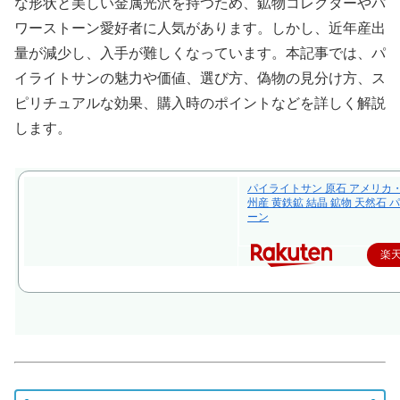
な形状と美しい金属光沢を持つため、鉱物コレクターやパ
ワーストーン愛好者に人気があります。しかし、近年産出
量が減少し、入手が難しくなっています。本記事では、パ
イライトサンの魅力や価値、選び方、偽物の見分け方、ス
ピリチュアルな効果、購入時のポイントなどを詳しく解説
します。
パイライトサン 原石 アメリカ
州産 黄鉄鉱 結晶 鉱物 天然石 
ーン
楽