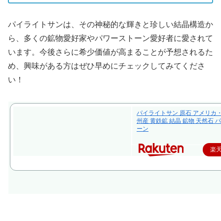
パイライトサンは、その神秘的な輝きと珍しい結晶構造か
ら、多くの鉱物愛好家やパワーストーン愛好者に愛されて
います。今後さらに希少価値が高まることが予想されるた
め、興味がある方はぜひ早めにチェックしてみてくださ
い！
パイライトサン 原石 アメリカ
州産 黄鉄鉱 結晶 鉱物 天然石 
ーン
楽