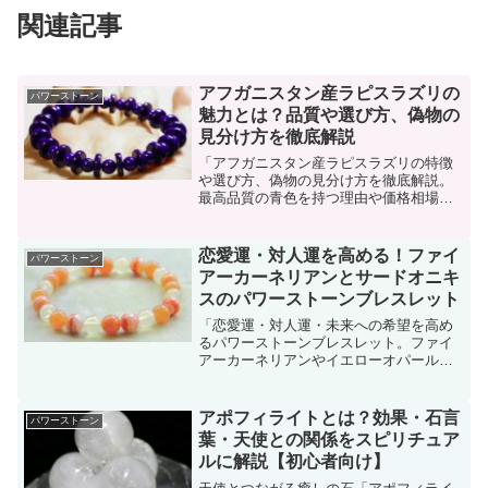
関連記事
アフガニスタン産ラピスラズリの
パワーストーン
魅力とは？品質や選び方、偽物の
見分け方を徹底解説
「アフガニスタン産ラピスラズリの特徴
や選び方、偽物の見分け方を徹底解説。
最高品質の青色を持つ理由や価格相場も
紹介。」
恋愛運・対人運を高める！ファイ
パワーストーン
アーカーネリアンとサードオニキ
スのパワーストーンブレスレット
「恋愛運・対人運・未来への希望を高め
るパワーストーンブレスレット。ファイ
アーカーネリアンやイエローオパールの
効果と選び方を解説！」
アポフィライトとは？効果・石言
パワーストーン
葉・天使との関係をスピリチュア
ルに解説【初心者向け】