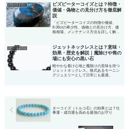
ビズビーターコイズとは？特徴・
パワーストーン
価値・偽物との見分け方を徹底解
説
「ビズビーターコイズの特徴や価値、
8.08ctの希少性、偽物との見分け方、価
格相場、メンテナンス方法を詳しく解
説。購入時のポイントも紹介！」
ジェットネックレスとは？意味・
パワーストーン
効果・歴史を解説｜魔除けや喪の
場にも安心の黒い石
軽やかな着け心地と魔除けの意味を持つ
ジェットネックレス。格式あるモーニン
グジュエリーとして日常にも最適。
ターコイズ（トルコ石）の効果とは？仕
事運・成功運を高める最強のお守り