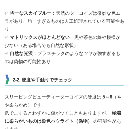
✅
均一なスカイブルー
：天然のターコイズは微妙な色ム
ラがあり、均一すぎるものは人工処理されている可能性あ
り
✅
マトリックスがほとんどない
：黒や茶色の線や模様が
少ない（ある場合でも自然な形状）
✅
自然な光沢
：プラスチックのようなツヤが強すぎるも
のは偽物の可能性あり
2-2. 硬度や手触りでチェック
スリーピングビューティーターコイズの硬度は
5～6
（や
や柔らかめ）です。
爪でこするとわずかに傷がつくこともありますが、
極端
に柔らかいものは染色ハウライト（偽物）
の可能性があ