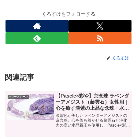
くろすけをフォローする
くろすけ
関連記事
【Pascle×彩や】京念珠 ラベンダ
パワーストーン
ーアメジスト（藤雲石）女性用｜
心を癒す淡紫の上品な念珠・水晶
親玉付き
淡紫色が美しいラベンダーアメジストの
京念珠。心を落ち着かせる藤雲石と浄化
力の高い水晶親玉を使用し、Pascle×彩や
の高品質な仕立てで女性に人気。法事・
お守り・贈り物にも最適