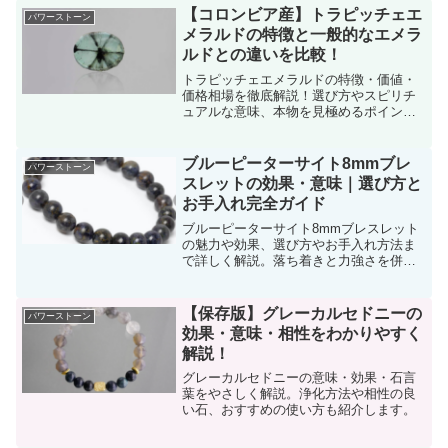
【コロンビア産】トラピッチェエ
パワーストーン
メラルドの特徴と一般的なエメラ
ルドとの違いを比較！
トラピッチェエメラルドの特徴・価値・
価格相場を徹底解説！選び方やスピリチ
ュアルな意味、本物を見極めるポイン
ト、購入ガイドまで詳しく紹介。
ブルーピーターサイト8mmブレ
パワーストーン
スレットの効果・意味｜選び方と
お手入れ完全ガイド
ブルーピーターサイト8mmブレスレット
の魅力や効果、選び方やお手入れ方法ま
で詳しく解説。落ち着きと力強さを併せ
持つ人気の天然石。
【保存版】グレーカルセドニーの
パワーストーン
効果・意味・相性をわかりやすく
解説！
グレーカルセドニーの意味・効果・石言
葉をやさしく解説。浄化方法や相性の良
い石、おすすめの使い方も紹介します。