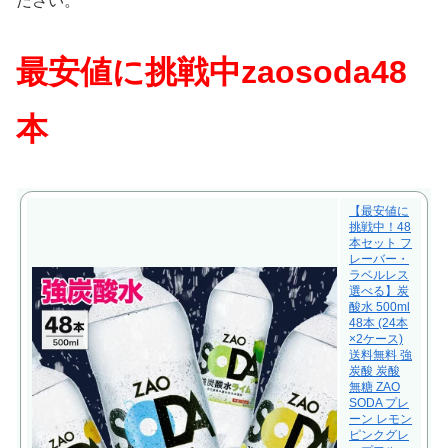
ださい。
最安値に挑戦中zaosoda48
本
【最安値に
挑戦中！48
本セット フ
レーバー・
ラベルレス
選べる】炭
酸水 500ml
48本 (24本
×2ケース)
送料無料 強
炭酸 炭酸
無糖 ZAO
SODA プレ
ーン レモン
ピンクグレ