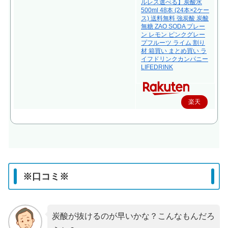
ルレス選べる】炭酸水
500ml 48本 (24本×2ケー
ス) 送料無料 強炭酸 炭酸
無糖 ZAO SODA プレー
ン レモン ピンクグレー
プフルーツ ライム 割り
材 箱買い まとめ買い ラ
イフドリンクカンパニー
LIFEDRINK
楽天
で購
入
※口コミ※
炭酸が抜けるのが早いかな？こんなもんだろ