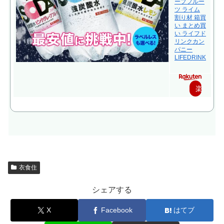
ープフルー
ツ ライム
割り材 箱買
い まとめ買
い ライフド
リンクカン
パニー
LIFEDRINK
楽
天
で
購
入
衣食住
シェアする
X
Facebook
はてブ