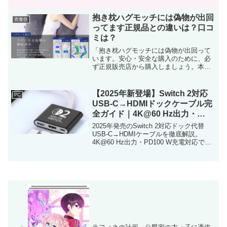
抱き枕ハグモッチには偽物が出回
衣食住
ってます正規品との違いは？口コ
ミは？
「抱き枕ハグモッチには偽物が出回って
います。安心・安全な購入のために、必
ず正規販売店から購入しましょう。本物
の快適さをお届けします。」
【2025年新登場】Switch 2対応
PC
USB-C→HDMIドックケーブル完
全ガイド｜4K@60 Hz出力・
PD100 W急速充電・遅延ゼロ設
2025年発売のSwitch 2対応ドック代替
計
USB-C→HDMIケーブルを徹底解説。
4K@60 Hz出力・PD100 W充電対応で持
ち運び便利。テレビ接続も遅延なし！