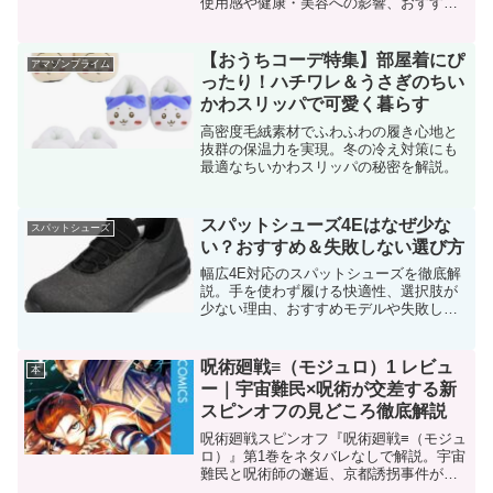
使用感や健康・美容への影響、おすすめ
ポイントを詳しくご紹介します。
【おうちコーデ特集】部屋着にぴ
アマゾンプライム
ったり！ハチワレ＆うさぎのちい
かわスリッパで可愛く暮らす
高密度毛絨素材でふわふわの履き心地と
抜群の保温力を実現。冬の冷え対策にも
最適なちいかわスリッパの秘密を解説。
スパットシューズ4Eはなぜ少な
スパットシューズ
い？おすすめ＆失敗しない選び方
幅広4E対応のスパットシューズを徹底解
説。手を使わず履ける快適性、選択肢が
少ない理由、おすすめモデルや失敗しな
い選び方まで完全網羅。足が痛い・合う
靴がない人必見。
呪術廻戦≡（モジュロ）1 レビュ
本
ー｜宇宙難民×呪術が交差する新
スピンオフの見どころ徹底解説
呪術廻戦スピンオフ『呪術廻戦≡（モジュ
ロ）』第1巻をネタバレなしで解説。宇宙
難民と呪術師の邂逅、京都誘拐事件が描
く新たな世界観の見どころを紹介。