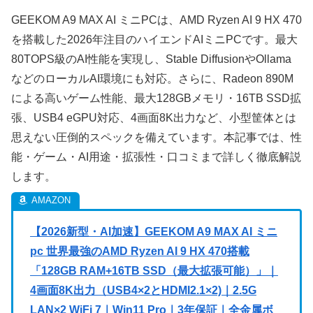
GEEKOM A9 MAX AI ミニPCは、AMD Ryzen AI 9 HX 470
を搭載した2026年注目のハイエンドAIミニPCです。最大
80TOPS級のAI性能を実現し、Stable DiffusionやOllama
などのローカルAI環境にも対応。さらに、Radeon 890M
による高いゲーム性能、最大128GBメモリ・16TB SSD拡
張、USB4 eGPU対応、4画面8K出力など、小型筐体とは
思えない圧倒的スペックを備えています。本記事では、性
能・ゲーム・AI用途・拡張性・口コミまで詳しく徹底解説
します。
【2026新型・AI加速】GEEKOM A9 MAX AI ミニ
pc 世界最強のAMD Ryzen AI 9 HX 470搭載
「128GB RAM+16TB SSD（最大拡張可能）」｜
4画面8K出力（USB4×2とHDMI2.1×2)｜2.5G
LAN×2 WiFi 7｜Win11 Pro｜3年保証｜全金属ボ