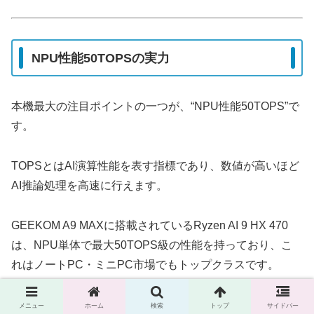
NPU性能50TOPSの実力
本機最大の注目ポイントの一つが、“NPU性能50TOPS”で
す。
TOPSとはAI演算性能を表す指標であり、数値が高いほど
AI推論処理を高速に行えます。
GEEKOM A9 MAXに搭載されているRyzen AI 9 HX 470
は、NPU単体で最大50TOPS級の性能を持っており、こ
れはノートPC・ミニPC市場でもトップクラスです。
この性能によって、画像生成AI・音声認識・リアルタイム
メニュー
ホーム
検索
トップ
サイドバー